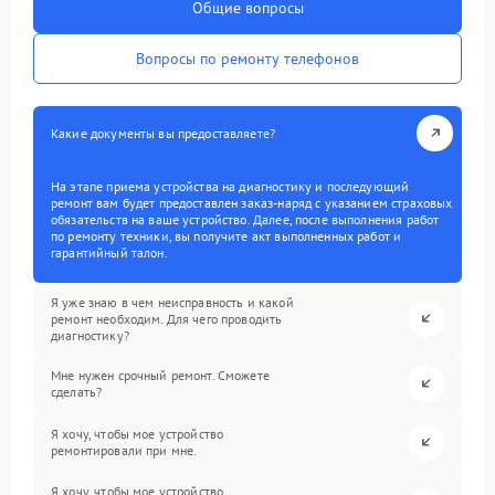
Общие вопросы
Вопросы по ремонту телефонов
Какие документы вы предоставляете?
На этапе приема устройства на диагностику и последующий
ремонт вам будет предоставлен заказ-наряд с указанием страховых
обязательств на ваше устройство. Далее, после выполнения работ
по ремонту техники, вы получите акт выполненных работ и
гарантийный талон.
Я уже знаю в чем неисправность и какой
ремонт необходим. Для чего проводить
диагностику?
Мне нужен срочный ремонт. Сможете
сделать?
Я хочу, чтобы мое устройство
ремонтировали при мне.
Я хочу, чтобы мое устройство