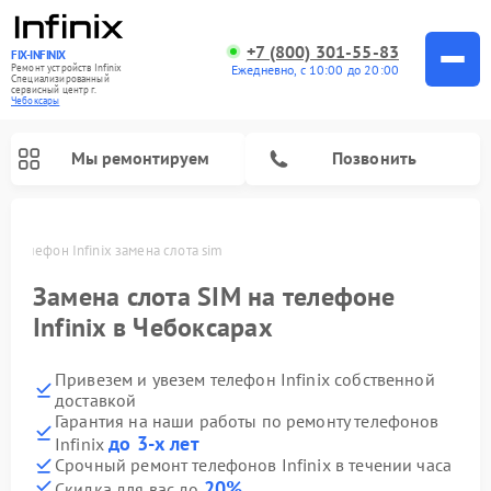
+7 (800) 301-55-83
FIX-INFINIX
Ремонт устройств Infinix
Ежедневно, с 10:00 до 20:00
Специализированный
cервисный центр г.
Чебоксары
Мы ремонтируем
Позвонить
ах
Телефон Infinix замена слота sim
Замена слота SIM на телефоне
Infinix в Чебоксарах
Привезем и увезем телефон Infinix собственной
доставкой
Гарантия на наши работы по ремонту телефонов
до 3-х лет
Infinix
Срочный ремонт телефонов Infinix в течении часа
20%
Скидка для вас до