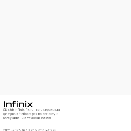
СЦ chb.infinix-fix.ru - сеть сервисных
центров в Чебоксарах по ремонту и
обслуживанию техники Infinix
2021-2026 © СЦ chb.infinix-fix.ru