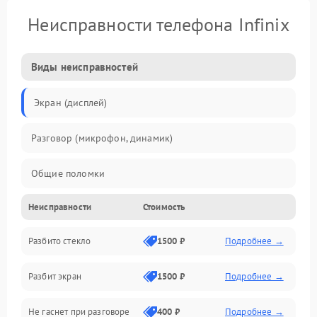
Неисправности телефона Infinix
Виды неисправностей
Экран (дисплей)
Разговор (микрофон, динамик)
Общие поломки
Неисправности
Стоимость
Проблемы связи
Разбито стекло
1500 ₽
Подробнее →
Камеры
Разбит экран
1500 ₽
Подробнее →
Проблемы с дисплеем и сенсором
Не гаснет при разговоре
400 ₽
Подробнее →
Зарядка