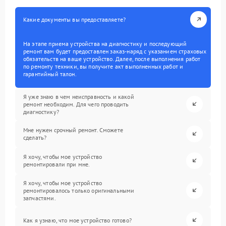
Какие документы вы предоставляете?
На этапе приема устройства на диагностику и последующий
ремонт вам будет предоставлен заказ-наряд с указанием страховых
обязательств на ваше устройство. Далее, после выполнения работ
по ремонту техники, вы получите акт выполненных работ и
гарантийный талон.
Я уже знаю в чем неисправность и какой
ремонт необходим. Для чего проводить
диагностику?
Мне нужен срочный ремонт. Сможете
сделать?
Я хочу, чтобы мое устройство
ремонтировали при мне.
Я хочу, чтобы мое устройство
ремонтировалось только оригинальными
запчастями.
Как я узнаю, что мое устройство готово?