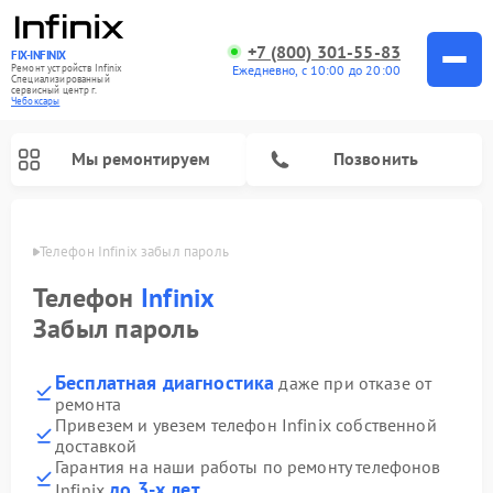
+7 (800) 301-55-83
FIX-INFINIX
Ремонт устройств Infinix
Ежедневно, с 10:00 до 20:00
Специализированный
cервисный центр г.
Чебоксары
Мы ремонтируем
Позвонить
сарах
Телефон Infinix забыл пароль
Телефон
Infinix
Забыл пароль
Бесплатная диагностика
даже при отказе от
ремонта
Привезем и увезем телефон Infinix собственной
доставкой
Гарантия на наши работы по ремонту телефонов
до 3-х лет
Infinix