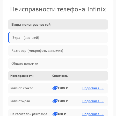
Неисправности телефона Infinix
Виды неисправностей
Экран (дисплей)
Разговор (микрофон, динамик)
Общие поломки
Неисправности
Стоимость
Проблемы связи
Разбито стекло
1500 ₽
Подробнее →
Камеры
Разбит экран
1500 ₽
Подробнее →
Проблемы с дисплеем и сенсором
Не гаснет при разговоре
400 ₽
Подробнее →
Зарядка