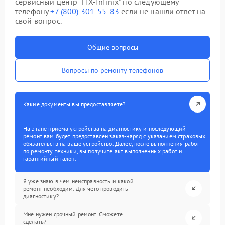
сервисный центр “FIX-Infinix” по следующему
телефону
+7 (800) 301-55-83
если не нашли ответ на
свой вопрос.
Общие вопросы
Вопросы по ремонту телефонов
Какие документы вы предоставляете?
На этапе приема устройства на диагностику и последующий
ремонт вам будет предоставлен заказ-наряд с указанием страховых
обязательств на ваше устройство. Далее, после выполнения работ
по ремонту техники, вы получите акт выполненных работ и
гарантийный талон.
Я уже знаю в чем неисправность и какой
ремонт необходим. Для чего проводить
диагностику?
Мне нужен срочный ремонт. Сможете
сделать?