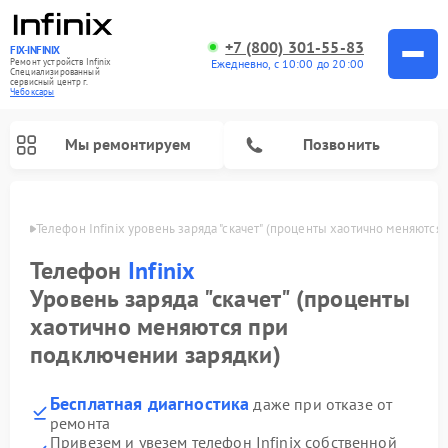
+7 (800) 301-55-83
FIX-INFINIX
Ремонт устройств Infinix
Ежедневно, с 10:00 до 20:00
Специализированный
cервисный центр г.
Чебоксары
Мы ремонтируем
Позвонить
сарах
Телефон Infinix уровень заряда "скачет" (проценты хаотично меняются
Телефон
Infinix
Уровень заряда "скачет" (проценты
хаотично меняются при
подключении зарядки)
Бесплатная диагностика
даже при отказе от
ремонта
Привезем и увезем телефон Infinix собственной