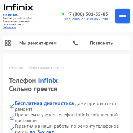
+7 (800) 301-55-83
FIX-INFINIX
Ремонт устройств Infinix
Ежедневно, с 10:00 до 20:00
Специализированный
cервисный центр г.
Чебоксары
Мы ремонтируем
Позвонить
сарах
Телефон Infinix сильно греется
Телефон
Infinix
Сильно греется
Бесплатная диагностика
даже при отказе от
ремонта
Привезем и увезем телефон Infinix собственной
доставкой
Гарантия на наши работы по ремонту телефонов
до 3-х лет
Infinix