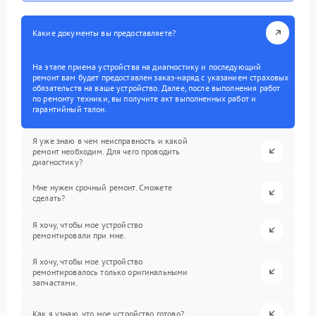
Какие документы вы предоставляете?
На этапе приема устройства на диагностику и последующий
ремонт вам будет предоставлен заказ-наряд с указанием страховых
обязательств на ваше устройство. Далее, после выполнения работ
по ремонту техники, вы получите акт выполненных работ и
гарантийный талон.
Я уже знаю в чем неисправность и какой
ремонт необходим. Для чего проводить
диагностику?
Мне нужен срочный ремонт. Сможете
сделать?
Я хочу, чтобы мое устройство
ремонтировали при мне.
Я хочу, чтобы мое устройство
ремонтировалось только оригинальными
запчастями.
Как я узнаю, что мое устройство готово?