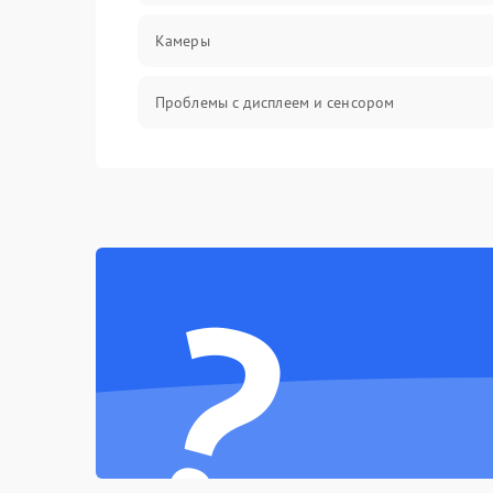
Камеры
Проблемы с дисплеем и сенсором
Зарядка
Проблемы с питанием, зарядкой и
аккумулятором
?
Проблемы с работой системы, корпусом и
другие