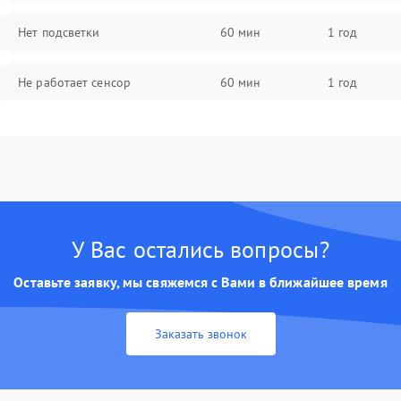
Нет подсветки
60 мин
1 год
Не работает сенсор
60 мин
1 год
Мерцает изображение
60 мин
1 год
Не работает 3D Touch
60 мин
1 год
Не работает Face ID
60 мин
1 год
У Вас остались вопросы?
Оставьте заявку, мы свяжемся с Вами в ближайшее время
Заказать звонок