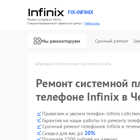
FIX-INFINIX
Ремонт устройств Infinix
Специализированный cервисный центр г.
Чебоксары
Мы ремонтируем
Срочный ремонт
Це
nfinix в Чебоксарах
Телефон Infinix ремонт системной платы
Ремонт системной п
телефоне Infinix в 
Привезем и увезем телефон Infinix собств
Гарантия на наши работы по ремонту телеф
Срочный ремонт телефонов Infinix в течен
20%
Скидка для вас до
Получите 1500 рублей на ремонт