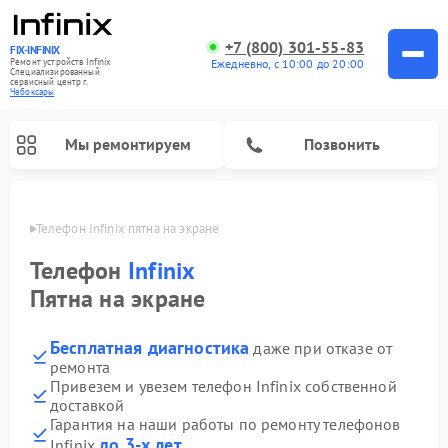
+7 (800) 301-55-83
FIX-INFINIX
Ремонт устройств Infinix
Ежедневно, с 10:00 до 20:00
Специализированный
cервисный центр г.
Чебоксары
Мы ремонтируем
Позвонить
сарах
Телефон Infinix пятна на экране
Телефон
Infinix
Пятна на экране
Бесплатная диагностика
даже при отказе от
ремонта
Привезем и увезем телефон Infinix собственной
доставкой
Гарантия на наши работы по ремонту телефонов
до 3-х лет
Infinix