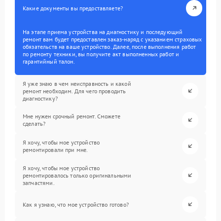
Какие документы вы предоставляете?
На этапе приема устройства на диагностику и последующий
ремонт вам будет предоставлен заказ-наряд с указанием страховых
обязательств на ваше устройство. Далее, после выполнения работ
по ремонту техники, вы получите акт выполненных работ и
гарантийный талон.
Я уже знаю в чем неисправность и какой
ремонт необходим. Для чего проводить
диагностику?
Мне нужен срочный ремонт. Сможете
сделать?
Я хочу, чтобы мое устройство
ремонтировали при мне.
Я хочу, чтобы мое устройство
ремонтировалось только оригинальными
запчастями.
Как я узнаю, что мое устройство готово?