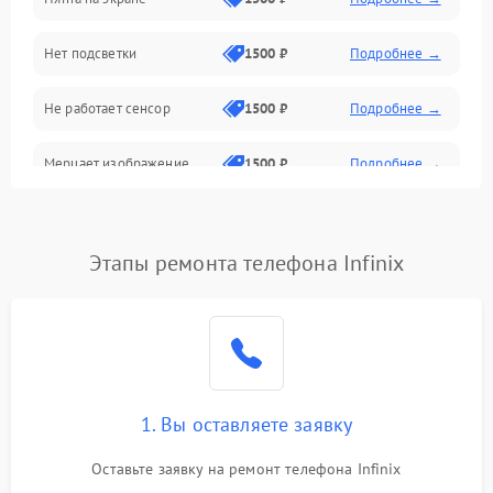
Проблемы с питанием, зарядкой и аккумулятором
Нет подсветки
1500 ₽
Подробнее →
Проблемы с работой системы, корпусом и другие
Не работает сенсор
1500 ₽
Подробнее →
Мерцает изображение
1500 ₽
Подробнее →
Не работает 3D Touch
2400 ₽
Подробнее →
Этапы ремонта телефона Infinix
Не работает Face ID
4000 ₽
Подробнее →
1. Вы оставляете заявку
Оставьте заявку на ремонт телефона Infinix