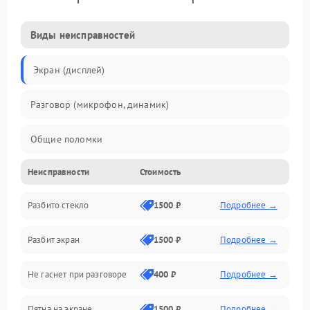
Виды неисправностей
Экран (дисплей)
Разговор (микрофон, динамик)
Общие поломки
Неисправности
Стоимость
Проблемы связи
Разбито стекло
1500 ₽
Подробнее →
Камеры
Разбит экран
1500 ₽
Подробнее →
Проблемы с дисплеем и сенсором
Не гаснет при разговоре
400 ₽
Подробнее →
Зарядка
Пятна на экране
1500 ₽
Подробнее →