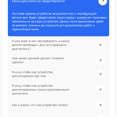
Какие документы вы предоставляете?
На этапе приема устройства на диагностику и последующий
ремонт вам будет предоставлен заказ-наряд с указанием страховых
обязательств на ваше устройство. Далее, после выполнения работ
по ремонту техники, вы получите акт выполненных работ и
гарантийный талон.
Я уже знаю в чем неисправность и какой
ремонт необходим. Для чего проводить
диагностику?
Мне нужен срочный ремонт. Сможете
сделать?
Я хочу, чтобы мое устройство
ремонтировали при мне.
Я хочу, чтобы мое устройство
ремонтировалось только оригинальными
запчастями.
Как я узнаю, что мое устройство готово?