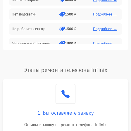
Проблемы с питанием, зарядкой и аккумулятором
Нет подсветки
1500 ₽
Подробнее →
Проблемы с работой системы, корпусом и другие
Не работает сенсор
1500 ₽
Подробнее →
Мерцает изображение
1500 ₽
Подробнее →
Не работает 3D Touch
2400 ₽
Подробнее →
Этапы ремонта телефона Infinix
Не работает Face ID
4000 ₽
Подробнее →
1. Вы оставляете заявку
Оставьте заявку на ремонт телефона Infinix