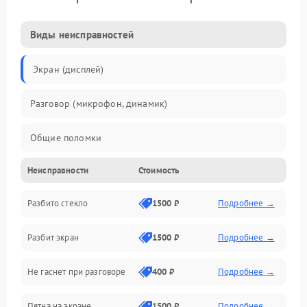
Виды неисправностей
Экран (дисплей)
Разговор (микрофон, динамик)
Общие поломки
Неисправности
Стоимость
Проблемы связи
Разбито стекло
1500 ₽
Подробнее →
Камеры
Разбит экран
1500 ₽
Подробнее →
Проблемы с дисплеем и сенсором
Не гаснет при разговоре
400 ₽
Подробнее →
Зарядка
Пятна на экране
1500 ₽
Подробнее →