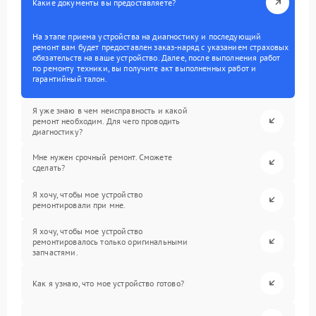
Какие документы вы предоставляете?
На этапе приема устройства на диагностику и последующий
ремонт вам будет предоставлен заказ-наряд с указанием страховых
обязательств на ваше устройство. Далее, после выполнения работ
по ремонту техники, вы получите акт выполненных работ и
гарантийный талон.
Я уже знаю в чем неисправность и какой
ремонт необходим. Для чего проводить
диагностику?
Мне нужен срочный ремонт. Сможете
сделать?
Я хочу, чтобы мое устройство
ремонтировали при мне.
Я хочу, чтобы мое устройство
ремонтировалось только оригинальными
запчастями.
Как я узнаю, что мое устройство готово?