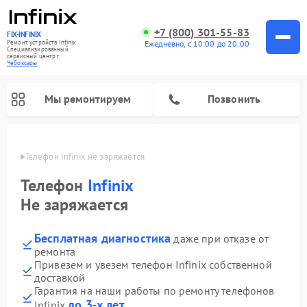
+7 (800) 301-55-83
FIX-INFINIX
Ремонт устройств Infinix
Ежедневно, с 10:00 до 20:00
Специализированный
cервисный центр г.
Чебоксары
Мы ремонтируем
Позвонить
сарах
Телефон Infinix не заряжается
Телефон
Infinix
Не заряжается
Бесплатная диагностика
даже при отказе от
ремонта
Привезем и увезем телефон Infinix собственной
доставкой
Гарантия на наши работы по ремонту телефонов
до 3-х лет
Infinix