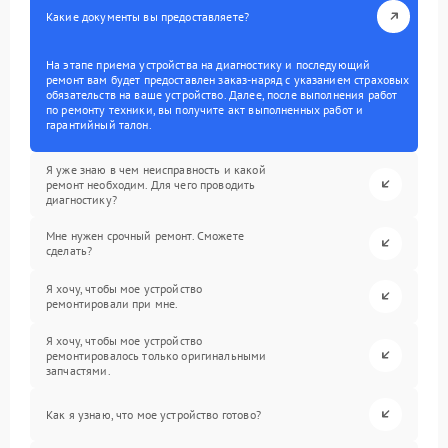
Какие документы вы предоставляете?
На этапе приема устройства на диагностику и последующий
ремонт вам будет предоставлен заказ-наряд с указанием страховых
обязательств на ваше устройство. Далее, после выполнения работ
по ремонту техники, вы получите акт выполненных работ и
гарантийный талон.
Я уже знаю в чем неисправность и какой
ремонт необходим. Для чего проводить
диагностику?
Мне нужен срочный ремонт. Сможете
сделать?
Я хочу, чтобы мое устройство
ремонтировали при мне.
Я хочу, чтобы мое устройство
ремонтировалось только оригинальными
запчастями.
Как я узнаю, что мое устройство готово?