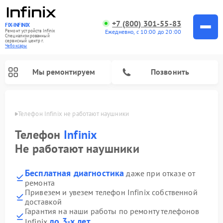
+7 (800) 301-55-83
FIX-INFINIX
Ремонт устройств Infinix
Ежедневно, с 10:00 до 20:00
Специализированный
cервисный центр г.
Чебоксары
Мы ремонтируем
Позвонить
сарах
Телефон Infinix не работают наушники
Телефон
Infinix
Не работают наушники
Бесплатная диагностика
даже при отказе от
ремонта
Привезем и увезем телефон Infinix собственной
доставкой
Гарантия на наши работы по ремонту телефонов
до 3-х лет
Infinix