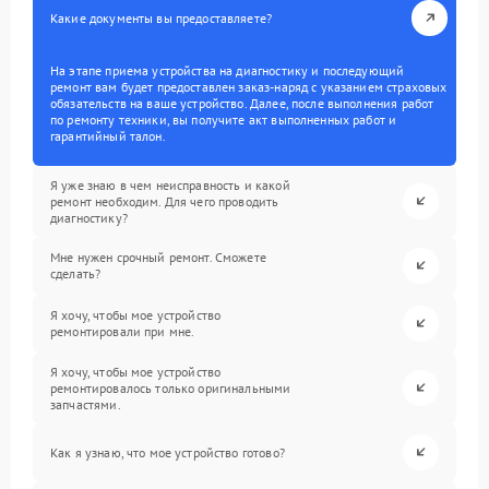
Какие документы вы предоставляете?
На этапе приема устройства на диагностику и последующий
ремонт вам будет предоставлен заказ-наряд с указанием страховых
обязательств на ваше устройство. Далее, после выполнения работ
по ремонту техники, вы получите акт выполненных работ и
гарантийный талон.
Я уже знаю в чем неисправность и какой
ремонт необходим. Для чего проводить
диагностику?
Мне нужен срочный ремонт. Сможете
сделать?
Я хочу, чтобы мое устройство
ремонтировали при мне.
Я хочу, чтобы мое устройство
ремонтировалось только оригинальными
запчастями.
Как я узнаю, что мое устройство готово?