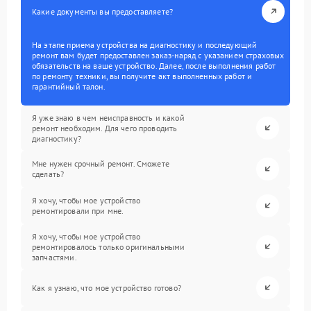
Какие документы вы предоставляете?
На этапе приема устройства на диагностику и последующий
ремонт вам будет предоставлен заказ-наряд с указанием страховых
обязательств на ваше устройство. Далее, после выполнения работ
по ремонту техники, вы получите акт выполненных работ и
гарантийный талон.
Я уже знаю в чем неисправность и какой
ремонт необходим. Для чего проводить
диагностику?
Мне нужен срочный ремонт. Сможете
сделать?
Я хочу, чтобы мое устройство
ремонтировали при мне.
Я хочу, чтобы мое устройство
ремонтировалось только оригинальными
запчастями.
Как я узнаю, что мое устройство готово?