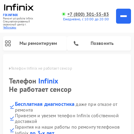
+7 (800) 301-55-83
FIX-INFINIX
Ремонт устройств Infinix
Ежедневно, с 10:00 до 20:00
Специализированный
cервисный центр г.
Чебоксары
Мы ремонтируем
Позвонить
сарах
Телефон Infinix не работает сенсор
Телефон
Infinix
Не работает сенсор
Бесплатная диагностика
даже при отказе от
ремонта
Привезем и увезем телефон Infinix собственной
доставкой
Гарантия на наши работы по ремонту телефонов
до 3-х лет
Infinix