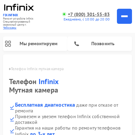
+7 (800) 301-55-83
FIX-INFINIX
Ремонт устройств Infinix
Ежедневно, с 10:00 до 20:00
Специализированный
cервисный центр г.
Чебоксары
Мы ремонтируем
Позвонить
сарах
Телефон Infinix мутная камера
Телефон
Infinix
Мутная камера
Бесплатная диагностика
даже при отказе от
ремонта
Привезем и увезем телефон Infinix собственной
доставкой
Гарантия на наши работы по ремонту телефонов
до 3-х лет
Infinix