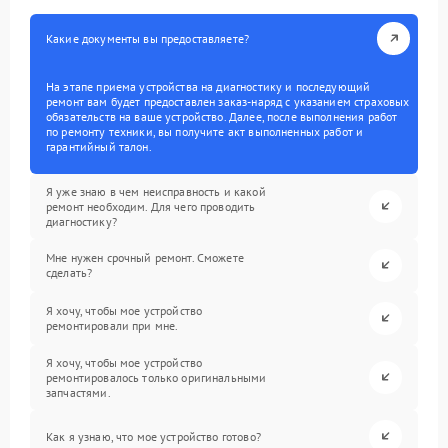
Какие документы вы предоставляете?
На этапе приема устройства на диагностику и последующий
ремонт вам будет предоставлен заказ-наряд с указанием страховых
обязательств на ваше устройство. Далее, после выполнения работ
по ремонту техники, вы получите акт выполненных работ и
гарантийный талон.
Я уже знаю в чем неисправность и какой
ремонт необходим. Для чего проводить
диагностику?
Мне нужен срочный ремонт. Сможете
сделать?
Я хочу, чтобы мое устройство
ремонтировали при мне.
Я хочу, чтобы мое устройство
ремонтировалось только оригинальными
запчастями.
Как я узнаю, что мое устройство готово?