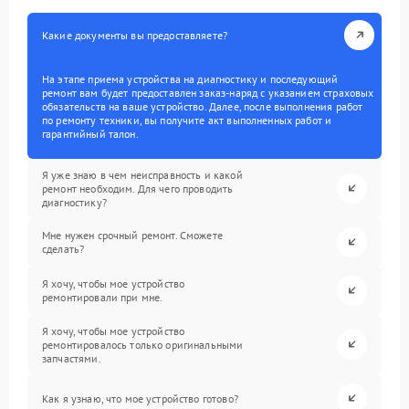
Какие документы вы предоставляете?
На этапе приема устройства на диагностику и последующий
ремонт вам будет предоставлен заказ-наряд с указанием страховых
обязательств на ваше устройство. Далее, после выполнения работ
по ремонту техники, вы получите акт выполненных работ и
гарантийный талон.
Я уже знаю в чем неисправность и какой
ремонт необходим. Для чего проводить
диагностику?
Мне нужен срочный ремонт. Сможете
сделать?
Я хочу, чтобы мое устройство
ремонтировали при мне.
Я хочу, чтобы мое устройство
ремонтировалось только оригинальными
запчастями.
Как я узнаю, что мое устройство готово?