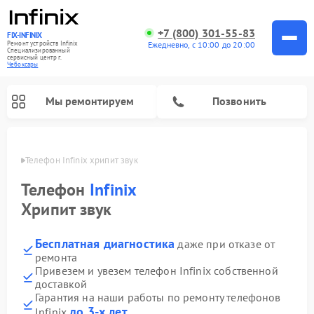
+7 (800) 301-55-83
FIX-INFINIX
Ремонт устройств Infinix
Ежедневно, с 10:00 до 20:00
Специализированный
cервисный центр г.
Чебоксары
Мы ремонтируем
Позвонить
сарах
Телефон Infinix хрипит звук
Телефон
Infinix
Хрипит звук
Бесплатная диагностика
даже при отказе от
ремонта
Привезем и увезем телефон Infinix собственной
доставкой
Гарантия на наши работы по ремонту телефонов
до 3-х лет
Infinix