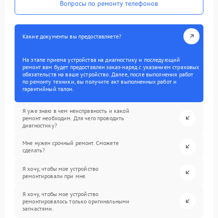
Вопросы по ремонту телефонов
Какие документы вы предоставляете?
На этапе приема устройства на диагностику и последующий
ремонт вам будет предоставлен заказ-наряд с указанием страховых
обязательств на ваше устройство. Далее, после выполнения работ
по ремонту техники, вы получите акт выполненных работ и
гарантийный талон.
Я уже знаю в чем неисправность и какой
ремонт необходим. Для чего проводить
диагностику?
Мне нужен срочный ремонт. Сможете
сделать?
Я хочу, чтобы мое устройство
ремонтировали при мне.
Я хочу, чтобы мое устройство
ремонтировалось только оригинальными
запчастями.