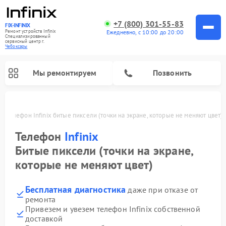
+7 (800) 301-55-83
FIX-INFINIX
Ремонт устройств Infinix
Ежедневно, с 10:00 до 20:00
Специализированный
cервисный центр г.
Чебоксары
Мы ремонтируем
Позвонить
ах
Телефон Infinix битые пиксели (точки на экране, которые не меняют цвет)
Телефон
Infinix
Битые пиксели (точки на экране,
которые не меняют цвет)
Бесплатная диагностика
даже при отказе от
ремонта
Привезем и увезем телефон Infinix собственной
доставкой