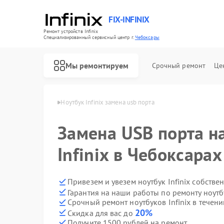
FIX-INFINIX
Ремонт устройств Infinix
Специализированный cервисный центр г.
Чебоксары
Мы ремонтируем
Срочный ремонт
Це
Infinix в Чебоксарах
Ноутбук Infinix замена usb порта
Замена USB порта н
Infinix в Чебоксарах
Привезем и увезем ноутбук Infinix собстве
Гарантия на наши работы по ремонту ноутб
Срочный ремонт ноутбуков Infinix в течени
20%
Скидка для вас до
Получите 1500 рублей на ремонт