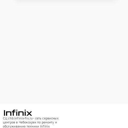
СЦ chb.infinix-fix.ru - сеть сервисных
центров в Чебоксарах по ремонту и
обслуживанию техники Infinix