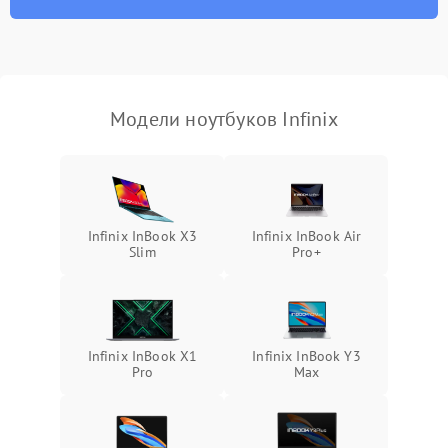
износа термопасты или
2500 ₽
Подробнее →
неисправности кулера
Выход из строя SSD или
HDD: медленная загрузка,
3000 ₽
Подробнее →
ошибки чтения,
пропадание диска
Модели ноутбуков Infinix
Неисправность
оперативной памяти:
2000 ₽
Подробнее →
вылеты приложений,
синие экраны
Infinix InBook X3
Infinix InBook Air
Slim
Pro+
Проблемы Wi‑Fi или
2500 ₽
Подробнее →
Bluetooth модулей
Infinix InBook X1
Infinix InBook Y3
Pro
Max