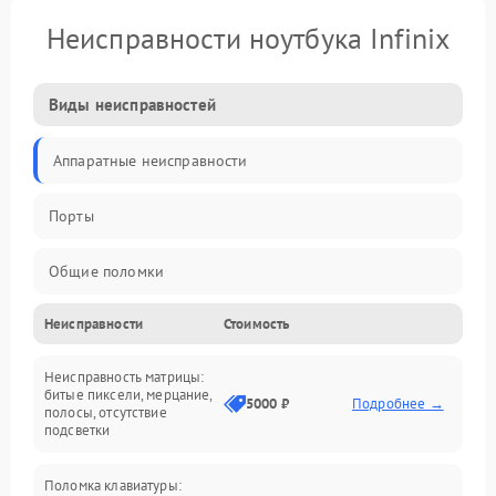
Неисправности ноутбука Infinix
Виды неисправностей
Аппаратные неисправности
Порты
Общие поломки
Неисправности
Стоимость
Устройства
Неисправность матрицы:
Программные ошибки
битые пиксели, мерцание,
5000 ₽
Подробнее →
полосы, отсутствие
подсветки
Электрические и системные сбои
Поломка клавиатуры:
Интерфейсные проблемы