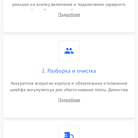
реакции на кнопку включения и подключение зарядного
устройства. Оценка потребления тока с помощью
Подробнее
лабораторного блока питания для локализации проблемы.
2. Разборка и очистка
Аккуратное вскрытие корпуса и обязательное отключение
шлейфа аккумулятора для обесточивания платы. Демонтаж
системы охлаждения, очистка кулера от пыли и удаление
Подробнее
высохшей термопасты с кристаллов чипов.