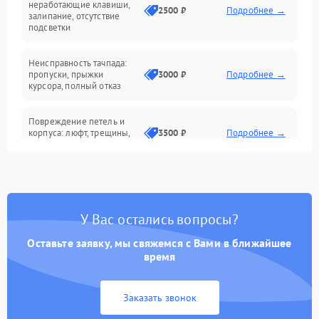
неработающие клавиши,
2500 ₽
Подробнее →
залипание, отсутствие
подсветки
Батарея
Неисправность тачпада:
Сеть и интернет
пропуски, прыжки
3000 ₽
Подробнее →
курсора, полный отказ
Система охлаждения
Повреждение петель и
корпуса: люфт, трещины,
3500 ₽
Подробнее →
деформация
Проблемы аккумулятора:
быстрая разрядка,
2500 ₽
Подробнее →
невозможность зарядки,
вздутие
У Вас остались вопросы?
Оставьте заявку, мы свяжемся с Вами в ближайшее
Неисправность зарядного
время
устройства или разъёма
2000 ₽
Подробнее →
питания
Заказать звонок
Перегрев из‑за пыли,