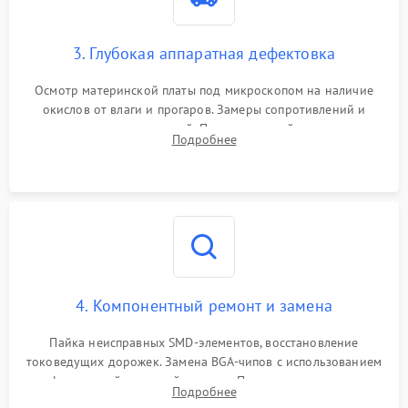
3. Глубокая аппаратная дефектовка
Осмотр материнской платы под микроскопом на наличие
окислов от влаги и прогаров. Замеры сопротивлений и
дежурных напряжений. Проверка цепей питания,
Подробнее
мультиконтроллера, процессора и видеочипа.
4. Компонентный ремонт и замена
Пайка неисправных SMD-элементов, восстановление
токоведущих дорожек. Замена BGA-чипов с использованием
инфракрасной паяльной станции. Прошивка микросхемы
Подробнее
BIOS или замена поврежденных портов USB