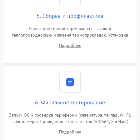
5. Сборка и профилактика
Нанесение свежей термопасты с высокой
теплопроводностью и замена термопрокладок. Установка
системы охлаждения, подключение всех внутренних
Подробнее
шлейфов, модулей памяти и накопителей. Предварительная
сборка корпуса.
6. Финальное тестирование
Запуск ОС и проверка периферии (клавиатура, тачпад, Wi-Fi,
звук, камера). Проведение стресс-тестов (AIDA64, FurMark)
для контроля температурного режима и стабильности
Подробнее
системы под пиковой нагрузкой.