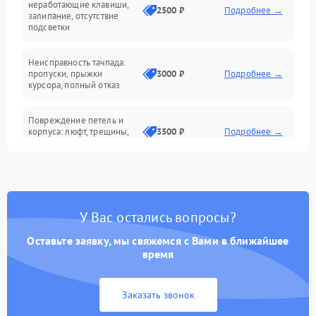
неработающие клавиши,
2500 ₽
Подробнее →
залипание, отсутствие
подсветки
Батарея
Неисправность тачпада:
Сеть и интернет
пропуски, прыжки
3000 ₽
Подробнее →
курсора, полный отказ
Система охлаждения
Повреждение петель и
корпуса: люфт, трещины,
3500 ₽
Подробнее →
деформация
Проблемы аккумулятора:
быстрая разрядка,
2500 ₽
Подробнее →
невозможность зарядки,
вздутие
У Вас остались вопросы?
Оставьте заявку, мы свяжемся с Вами в ближайшее
Неисправность зарядного
время
устройства или разъёма
2000 ₽
Подробнее →
питания
Заказать звонок
Перегрев из‑за пыли,