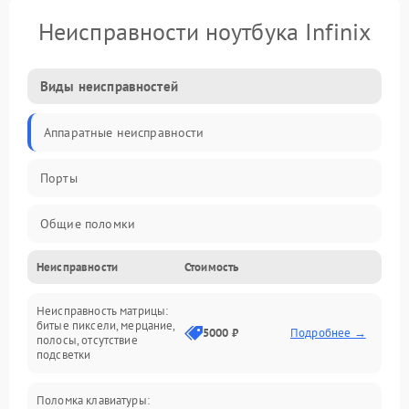
Неисправности ноутбука Infinix
Виды неисправностей
Аппаратные неисправности
Порты
Общие поломки
Неисправности
Стоимость
Устройства
Неисправность матрицы:
Программные ошибки
битые пиксели, мерцание,
5000 ₽
Подробнее →
полосы, отсутствие
подсветки
Электрические и системные сбои
Поломка клавиатуры:
Интерфейсные проблемы