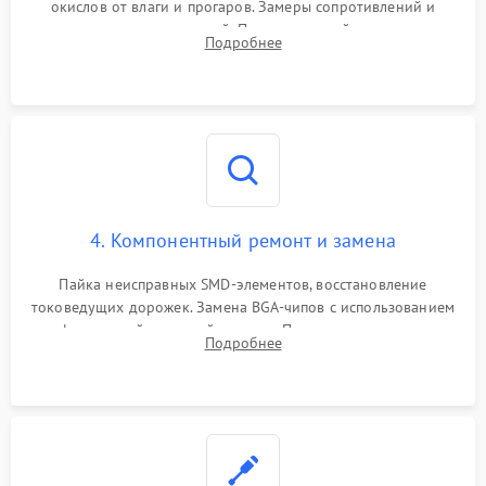
окислов от влаги и прогаров. Замеры сопротивлений и
дежурных напряжений. Проверка цепей питания,
Подробнее
мультиконтроллера, процессора и видеочипа.
4. Компонентный ремонт и замена
Пайка неисправных SMD-элементов, восстановление
токоведущих дорожек. Замена BGA-чипов с использованием
инфракрасной паяльной станции. Прошивка микросхемы
Подробнее
BIOS или замена поврежденных портов USB