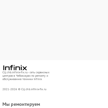
СЦ chb.infinix-fix.ru - сеть сервисных
центров в Чебоксарах по ремонту и
обслуживанию техники Infinix
2021-2026 © СЦ chb.infinix-fix.ru
Мы ремонтируем