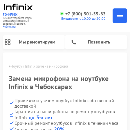
+7 (800) 301-55-83
FIX-INFINIX
Ремонт устройств Infinix
Ежедневно, с 10:00 до 20:00
Специализированный
cервисный центр г.
Чебоксары
Мы ремонтируем
Позвонить
сарах
Ноутбук Infinix замена микрофона
Замена микрофона на ноутбуке
Infinix в Чебоксарах
Привезем и увезем ноутбук Infinix собственной
доставкой
Гарантия на наши работы по ремонту ноутбуков
до 3-х лет
Infinix
Срочный ремонт ноутбуков Infinix в течении часа
20%
Скидка для вас до