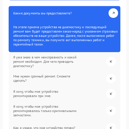
Какие документы вы предоставляете?
На этапе приема устройства на диагностику и последующий
ремонт вам будет предоставлен заказ-наряд с указанием страховых
обязательств на ваше устройство. Далее, после выполнения работ
по ремонту техники, вы получите акт выполненных работ и
гарантийный талон.
Я уже знаю в чем неисправность и какой
ремонт необходим. Для чего проводить
диагностику?
Мне нужен срочный ремонт. Сможете
сделать?
Я хочу, чтобы мое устройство
ремонтировали при мне.
Я хочу, чтобы мое устройство
ремонтировалось только оригинальными
запчастями.
Как я узнаю, что мое устройство готово?