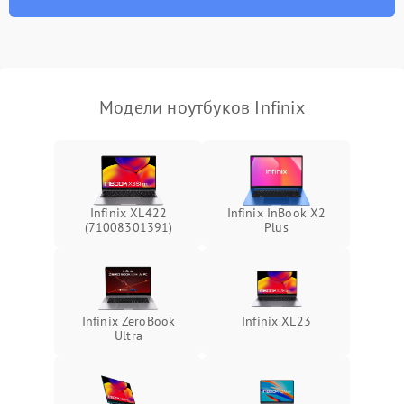
износа термопасты или
2500 ₽
Подробнее →
неисправности кулера
Выход из строя SSD или
HDD: медленная загрузка,
3000 ₽
Подробнее →
ошибки чтения,
пропадание диска
Модели ноутбуков Infinix
Неисправность
оперативной памяти:
2000 ₽
Подробнее →
вылеты приложений,
синие экраны
Infinix XL422
Infinix InBook X2
(71008301391)
Plus
Проблемы Wi‑Fi или
2500 ₽
Подробнее →
Bluetooth модулей
Infinix ZeroBook
Infinix XL23
Ultra