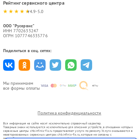
Рейтинг сервисного центра
4.9-5.0
ООО "Русервис"
ИНН 7702633247
ОГРН 1077746335776
Поделиться в соц. сетях:
Мы принимаем
все формы оплаты
Политика конфиденциальности
Вся информация на сайте носит исключительно справочный характер.
Товарные знаки используются исключительно для описания устройств, в отношении которых
сервисные центры chb.infinix-fix.ru предоставляют услуги по ремонту. Услуги оказываются в
неавторизованных сервисных центрах chb.infinix-fix.ru, которые не связаны с
правообладателями товарных знаков или их официальными представителями.