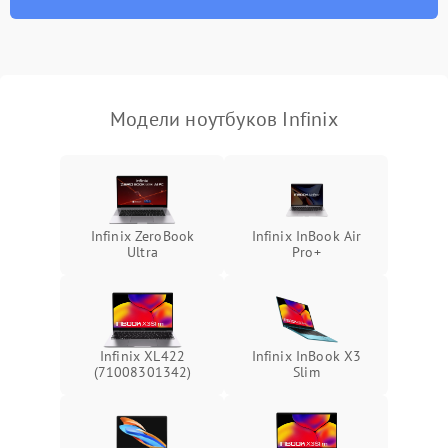
износа термопасты или
2500 ₽
Подробнее →
неисправности кулера
Выход из строя SSD или
HDD: медленная загрузка,
3000 ₽
Подробнее →
ошибки чтения,
пропадание диска
Модели ноутбуков Infinix
Неисправность
оперативной памяти:
2000 ₽
Подробнее →
вылеты приложений,
синие экраны
Infinix ZeroBook
Infinix InBook Air
Ultra
Pro+
Проблемы Wi‑Fi или
2500 ₽
Подробнее →
Bluetooth модулей
Infinix XL422
Infinix InBook X3
(71008301342)
Slim