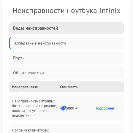
Неисправности ноутбука Infinix
Виды неисправностей
Аппаратные неисправности
Порты
Общие поломки
Неисправности
Стоимость
Устройства
Неисправность матрицы:
Программные ошибки
битые пиксели, мерцание,
5000 ₽
Подробнее →
полосы, отсутствие
подсветки
Электрические и системные сбои
Поломка клавиатуры:
Интерфейсные проблемы