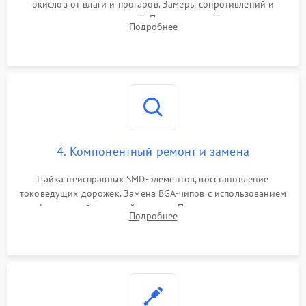
окислов от влаги и прогаров. Замеры сопротивлений и
дежурных напряжений. Проверка цепей питания,
Подробнее
мультиконтроллера, процессора и видеочипа.
4. Компонентный ремонт и замена
Пайка неисправных SMD-элементов, восстановление
токоведущих дорожек. Замена BGA-чипов с использованием
инфракрасной паяльной станции. Прошивка микросхемы
Подробнее
BIOS или замена поврежденных портов USB