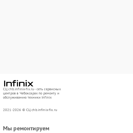
СЦ chb.infinix-fix.ru - сеть сервисных
центров в Чебоксарах по ремонту и
обслуживанию техники Infinix
2021-2026 © СЦ chb.infinix-fix.ru
Мы ремонтируем