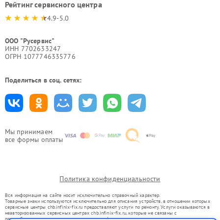
Рейтинг сервисного центра
4.9-5.0
ООО "Русервис"
ИНН 7702633247
ОГРН 1077746335776
Поделиться в соц. сетях:
Мы принимаем
все формы оплаты
Политика конфиденциальности
Вся информация на сайте носит исключительно справочный характер.
Товарные знаки используются исключительно для описания устройств, в отношении которых
сервисные центры chb.infinix-fix.ru предоставляют услуги по ремонту. Услуги оказываются в
неавторизованных сервисных центрах chb.infinix-fix.ru, которые не связаны с
правообладателями товарных знаков или их официальными представителями.