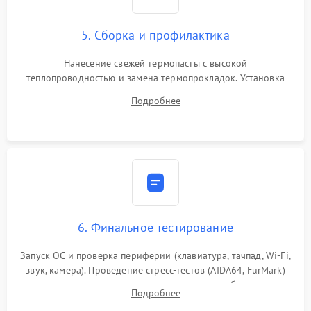
5. Сборка и профилактика
Нанесение свежей термопасты с высокой
теплопроводностью и замена термопрокладок. Установка
системы охлаждения, подключение всех внутренних
Подробнее
шлейфов, модулей памяти и накопителей. Предварительная
сборка корпуса.
6. Финальное тестирование
Запуск ОС и проверка периферии (клавиатура, тачпад, Wi-Fi,
звук, камера). Проведение стресс-тестов (AIDA64, FurMark)
для контроля температурного режима и стабильности
Подробнее
системы под пиковой нагрузкой.