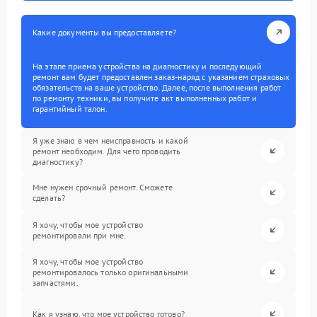
Какие документы вы предоставляете?
На этапе приема устройства на диагностику и последующий
ремонт вам будет предоставлен заказ-наряд с указанием страховых
обязательств на ваше устройство. Далее, после выполнения работ
по ремонту техники, вы получите акт выполненных работ и
гарантийный талон.
Я уже знаю в чем неисправность и какой
ремонт необходим. Для чего проводить
диагностику?
Мне нужен срочный ремонт. Сможете
сделать?
Я хочу, чтобы мое устройство
ремонтировали при мне.
Я хочу, чтобы мое устройство
ремонтировалось только оригинальными
запчастями.
Как я узнаю, что мое устройство готово?