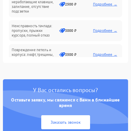
неработающие клавиши,
2500 ₽
Подробнее →
залипание, отсутствие
подсветки
Батарея
Неисправность тачпада:
Сеть и интернет
пропуски, прыжки
3000 ₽
Подробнее →
курсора, полный отказ
Система охлаждения
Повреждение петель и
корпуса: люфт, трещины,
3500 ₽
Подробнее →
деформация
Проблемы аккумулятора:
быстрая разрядка,
2500 ₽
Подробнее →
невозможность зарядки,
вздутие
У Вас остались вопросы?
Оставьте заявку, мы свяжемся с Вами в ближайшее
Неисправность зарядного
время
устройства или разъёма
2000 ₽
Подробнее →
питания
Заказать звонок
Перегрев из‑за пыли,