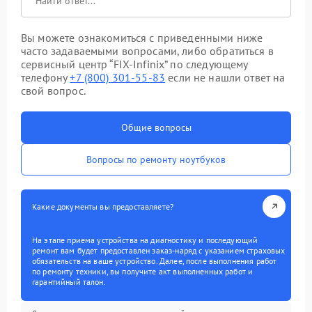
Вы можете ознакомиться с приведенными ниже
часто задаваемыми вопросами, либо обратиться в
сервисный центр “FIX-Infinix” по следующему
телефону
+7 (800) 301-55-83
если не нашли ответ на
свой вопрос.
Общие вопросы
Вопросы по ремонту ноутбуков
Какие документы вы предоставляете?
На этапе приема устройства на диагностику и последующий
ремонт вам будет предоставлен заказ-наряд с указанием страховых
обязательств на ваше устройство. Далее, после выполнения работ
по ремонту техники, вы получите акт выполненных работ и
гарантийный талон.