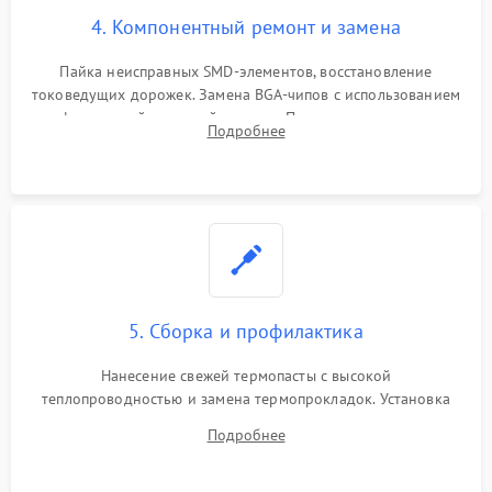
4. Компонентный ремонт и замена
Пайка неисправных SMD-элементов, восстановление
токоведущих дорожек. Замена BGA-чипов с использованием
инфракрасной паяльной станции. Прошивка микросхемы
Подробнее
BIOS или замена поврежденных портов USB
5. Сборка и профилактика
Нанесение свежей термопасты с высокой
теплопроводностью и замена термопрокладок. Установка
системы охлаждения, подключение всех внутренних
Подробнее
шлейфов, модулей памяти и накопителей. Предварительная
сборка корпуса.