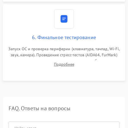
6. Финальное тестирование
Запуск ОС и проверка периферии (клавиатура, тачпад, Wi-Fi,
звук, камера). Проведение стресс-тестов (AIDA64, FurMark)
для контроля температурного режима и стабильности
Подробнее
системы под пиковой нагрузкой.
FAQ. Ответы на вопросы