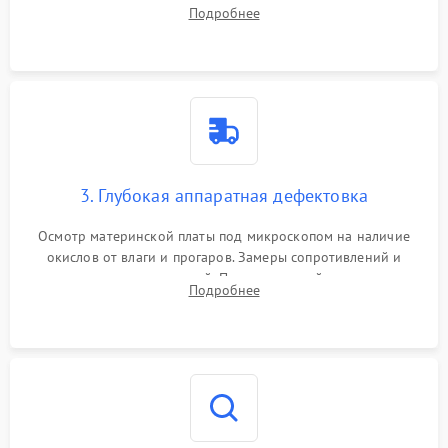
системы охлаждения, очистка кулера от пыли и удаление
Подробнее
высохшей термопасты с кристаллов чипов.
3. Глубокая аппаратная дефектовка
Осмотр материнской платы под микроскопом на наличие
окислов от влаги и прогаров. Замеры сопротивлений и
дежурных напряжений. Проверка цепей питания,
Подробнее
мультиконтроллера, процессора и видеочипа.