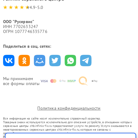
4.9-5.0
ООО "Русервис"
ИНН 7702633247
ОГРН 1077746335776
Поделиться в соц. сетях:
Мы принимаем
все формы оплаты
Политика конфиденциальности
Вся информация на сайте носит исключительно справочный характер.
Товарные знаки используются исключительно для описания устройств, в отношении которых
сервисные центры chb.infinix-fix.ru предоставляют услуги по ремонту. Услуги оказываются в
неавторизованных сервисных центрах chb.infinix-fix.ru, которые не связаны с
правообладателями товарных знаков или их официальными представителями.
Ремонт осуществляется для устройств, уже введенных в гражданский оборот в соответствии