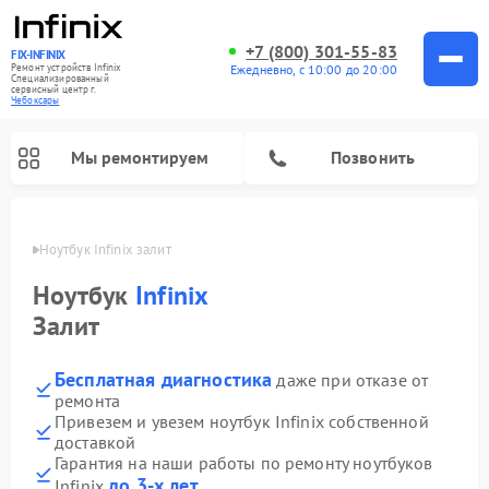
+7 (800) 301-55-83
FIX-INFINIX
Ремонт устройств Infinix
Ежедневно, с 10:00 до 20:00
Специализированный
cервисный центр г.
Чебоксары
Мы ремонтируем
Позвонить
сарах
Ноутбук Infinix залит
Ноутбук
Infinix
Залит
Бесплатная диагностика
даже при отказе от
ремонта
Привезем и увезем ноутбук Infinix собственной
доставкой
Гарантия на наши работы по ремонту ноутбуков
до 3-х лет
Infinix