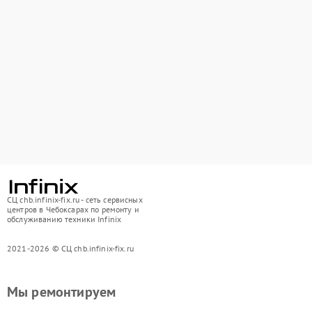
СЦ chb.infinix-fix.ru - сеть сервисных
центров в Чебоксарах по ремонту и
обслуживанию техники Infinix
2021-2026 © СЦ chb.infinix-fix.ru
Мы ремонтируем