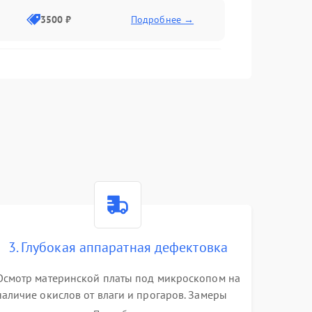
3500 ₽
Подробнее →
2500 ₽
Подробнее →
2000 ₽
Подробнее →
2500 ₽
Подробнее →
3. Глубокая аппаратная дефектовка
3000 ₽
Подробнее →
Осмотр материнской платы под микроскопом на
наличие окислов от влаги и прогаров. Замеры
2000 ₽
Подробнее →
сопротивлений и дежурных напряжений.