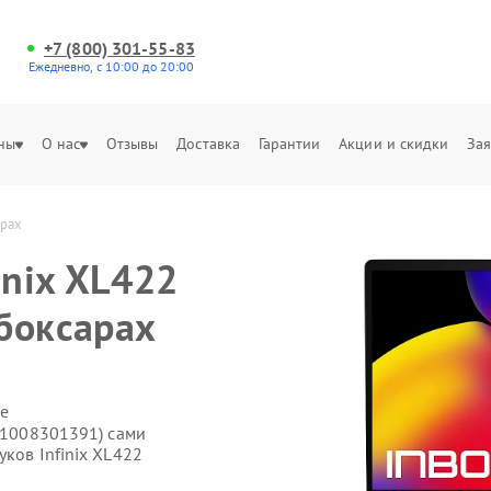
+7 (800) 301-55-83
Ежедневно, с 10:00 до 20:00
ны
О нас
Отзывы
Доставка
Гарантии
Акции и скидки
Зая
арах
inix XL422
боксарах
е
(71008301391) сами
уков Infinix XL422