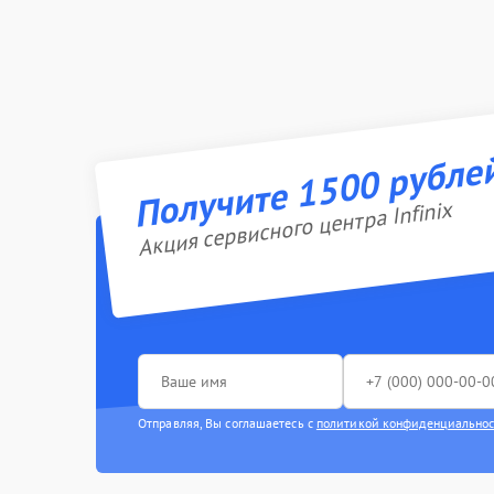
Получите 1500 рубле
Акция сервисного центра Infinix
Отправляя, Вы соглашаетесь с
политикой конфиденциально