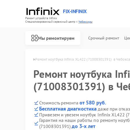
FIX-INFINIX
Ремонт устройств Infinix
Специализированный cервисный центр г.
Чебоксары
Мы ремонтируем
Срочный ремонт
Це
Infinix в Чебоксарах
Ремонт ноутбука Infinix XL422 (71008301391)  в Чебокс
Ремонт ноутбука Inf
(71008301391) в Че
от 580 руб.
Стоимость ремонта
Бесплатная диагностика
даже при отказ
Привезем и увезем ноутбук Infinix XL422 
Гарантия на наши работы по ремонту ноутб
до 3-х лет
(71008301391)