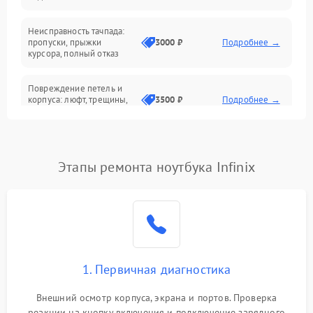
Батарея
Неисправность тачпада:
Сеть и интернет
пропуски, прыжки
3000 ₽
Подробнее →
курсора, полный отказ
Система охлаждения
Повреждение петель и
корпуса: люфт, трещины,
3500 ₽
Подробнее →
деформация
Проблемы аккумулятора:
быстрая разрядка,
2500 ₽
Подробнее →
Этапы ремонта ноутбука Infinix
невозможность зарядки,
вздутие
Неисправность зарядного
устройства или разъёма
2000 ₽
Подробнее →
питания
1. Первичная диагностика
Перегрев из‑за пыли,
износа термопасты или
2500 ₽
Подробнее →
неисправности кулера
Внешний осмотр корпуса, экрана и портов. Проверка
реакции на кнопку включения и подключение зарядного