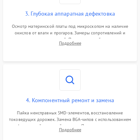
3. Глубокая аппаратная дефектовка
Осмотр материнской платы под микроскопом на наличие
окислов от влаги и прогаров. Замеры сопротивлений и
дежурных напряжений. Проверка цепей питания,
Подробнее
мультиконтроллера, процессора и видеочипа.
4. Компонентный ремонт и замена
Пайка неисправных SMD-элементов, восстановление
токоведущих дорожек. Замена BGA-чипов с использованием
инфракрасной паяльной станции. Прошивка микросхемы
Подробнее
BIOS или замена поврежденных портов USB