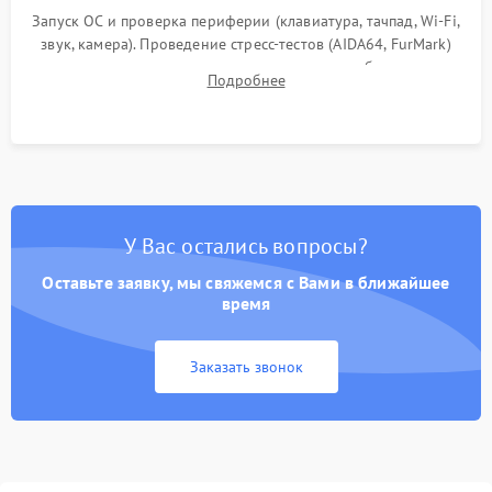
Запуск ОС и проверка периферии (клавиатура, тачпад, Wi-Fi,
звук, камера). Проведение стресс-тестов (AIDA64, FurMark)
для контроля температурного режима и стабильности
Подробнее
системы под пиковой нагрузкой.
У Вас остались вопросы?
Оставьте заявку, мы свяжемся с Вами в ближайшее
время
Заказать звонок