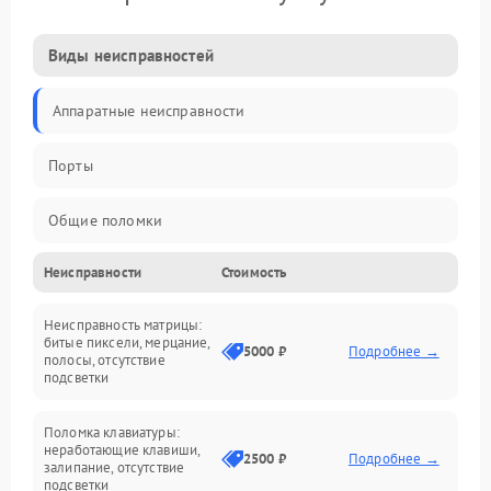
Виды неисправностей
Аппаратные неисправности
Порты
Общие поломки
Неисправности
Стоимость
Устройства
Неисправность матрицы:
Программные ошибки
битые пиксели, мерцание,
5000 ₽
Подробнее →
полосы, отсутствие
подсветки
Электрические и системные сбои
Поломка клавиатуры:
Интерфейсные проблемы
неработающие клавиши,
2500 ₽
Подробнее →
залипание, отсутствие
подсветки