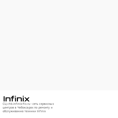
СЦ chb.infinix-fix.ru - сеть сервисных
центров в Чебоксарах по ремонту и
обслуживанию техники Infinix