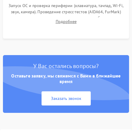
Запуск ОС и проверка периферии (клавиатура, тачпад, Wi-Fi,
звук, камера). Проведение стресс-тестов (AIDA64, FurMark)
для контроля температурного режима и стабильности
Подробнее
системы под пиковой нагрузкой.
У Вас остались вопросы?
Оставьте заявку, мы свяжемся с Вами в ближайшее
время
Заказать звонок