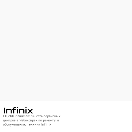
СЦ chb.infinix-fix.ru - сеть сервисных
центров в Чебоксарах по ремонту и
обслуживанию техники Infinix