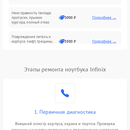
Батарея
Неисправность тачпада:
Сеть и интернет
пропуски, прыжки
3000 ₽
Подробнее →
курсора, полный отказ
Система охлаждения
Повреждение петель и
корпуса: люфт, трещины,
3500 ₽
Подробнее →
деформация
Проблемы аккумулятора:
быстрая разрядка,
2500 ₽
Подробнее →
Этапы ремонта ноутбука Infinix
невозможность зарядки,
вздутие
Неисправность зарядного
устройства или разъёма
2000 ₽
Подробнее →
питания
1. Первичная диагностика
Перегрев из‑за пыли,
износа термопасты или
2500 ₽
Подробнее →
неисправности кулера
Внешний осмотр корпуса, экрана и портов. Проверка
реакции на кнопку включения и подключение зарядного