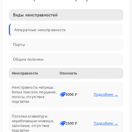
Виды неисправностей
Аппаратные неисправности
Порты
Общие поломки
Неисправности
Стоимость
Устройства
Неисправность матрицы:
Программные ошибки
битые пиксели, мерцание,
5000 ₽
Подробнее →
полосы, отсутствие
подсветки
Электрические и системные сбои
Поломка клавиатуры:
Интерфейсные проблемы
неработающие клавиши,
2500 ₽
Подробнее →
залипание, отсутствие
подсветки