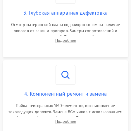
3. Глубокая аппаратная дефектовка
Осмотр материнской платы под микроскопом на наличие
окислов от влаги и прогаров. Замеры сопротивлений и
дежурных напряжений. Проверка цепей питания,
Подробнее
мультиконтроллера, процессора и видеочипа.
4. Компонентный ремонт и замена
Пайка неисправных SMD-элементов, восстановление
токоведущих дорожек. Замена BGA-чипов с использованием
инфракрасной паяльной станции. Прошивка микросхемы
Подробнее
BIOS или замена поврежденных портов USB