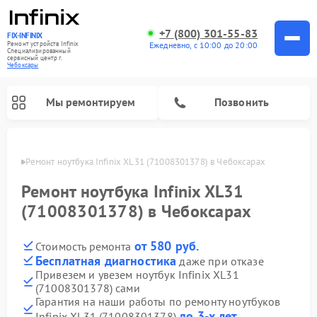
+7 (800) 301-55-83
FIX-INFINIX
Ремонт устройств Infinix
Ежедневно, с 10:00 до 20:00
Специализированный
cервисный центр г.
Чебоксары
Мы ремонтируем
Позвонить
сарах
Ремонт ноутбука Infinix XL31 (71008301378) в Чебоксарах
Ремонт ноутбука Infinix XL31
(71008301378) в Чебоксарах
от 580 руб.
Стоимость ремонта
Бесплатная диагностика
даже при отказе
Привезем и увезем ноутбук Infinix XL31
(71008301378) сами
Гарантия на наши работы по ремонту ноутбуков
до 3-х лет
Infinix XL31 (71008301378)