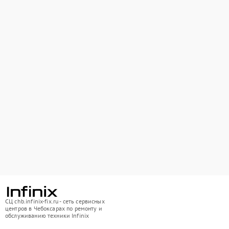
СЦ chb.infinix-fix.ru - сеть сервисных
центров в Чебоксарах по ремонту и
обслуживанию техники Infinix