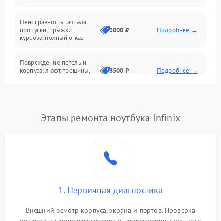
Батарея
Неисправность тачпада:
Сеть и интернет
пропуски, прыжки
3000 ₽
Подробнее →
курсора, полный отказ
Система охлаждения
Повреждение петель и
корпуса: люфт, трещины,
3500 ₽
Подробнее →
деформация
Проблемы аккумулятора:
быстрая разрядка,
2500 ₽
Подробнее →
Этапы ремонта ноутбука Infinix
невозможность зарядки,
вздутие
Неисправность зарядного
устройства или разъёма
2000 ₽
Подробнее →
питания
1. Первичная диагностика
Перегрев из‑за пыли,
износа термопасты или
2500 ₽
Подробнее →
неисправности кулера
Внешний осмотр корпуса, экрана и портов. Проверка
реакции на кнопку включения и подключение зарядного