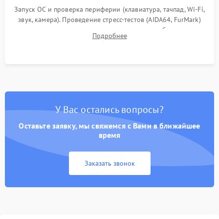
Запуск ОС и проверка периферии (клавиатура, тачпад, Wi-Fi,
звук, камера). Проведение стресс-тестов (AIDA64, FurMark)
для контроля температурного режима и стабильности
Подробнее
системы под пиковой нагрузкой.
У Вас остались вопросы?
Оставьте заявку, мы свяжемся с Вами в ближайшее
время
Заказать звонок