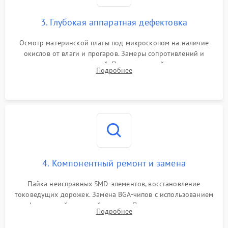
3. Глубокая аппаратная дефектовка
Осмотр материнской платы под микроскопом на наличие
окислов от влаги и прогаров. Замеры сопротивлений и
дежурных напряжений. Проверка цепей питания,
Подробнее
мультиконтроллера, процессора и видеочипа.
4. Компонентный ремонт и замена
Пайка неисправных SMD-элементов, восстановление
токоведущих дорожек. Замена BGA-чипов с использованием
инфракрасной паяльной станции. Прошивка микросхемы
Подробнее
BIOS или замена поврежденных портов USB