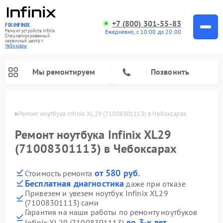
+7 (800) 301-55-83
FIX-INFINIX
Ремонт устройств Infinix
Ежедневно, с 10:00 до 20:00
Специализированный
cервисный центр г.
Чебоксары
Мы ремонтируем
Позвонить
сарах
Ремонт ноутбука Infinix XL29 (71008301113) в Чебоксарах
Ремонт ноутбука Infinix XL29
(71008301113) в Чебоксарах
от 580 руб.
Стоимость ремонта
Бесплатная диагностика
даже при отказе
Привезем и увезем ноутбук Infinix XL29
(71008301113) сами
Гарантия на наши работы по ремонту ноутбуков
до 3-х лет
Infinix XL29 (71008301113)