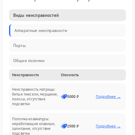
Виды неисправностей
Аппаратные неисправности
Порты
Общие поломки
Неисправности
Стоимость
Устройства
Неисправность матрицы:
Программные ошибки
битые пиксели, мерцание,
5000 ₽
Подробнее →
полосы, отсутствие
подсветки
Электрические и системные сбои
Поломка клавиатуры:
Интерфейсные проблемы
неработающие клавиши,
2500 ₽
Подробнее →
залипание, отсутствие
подсветки