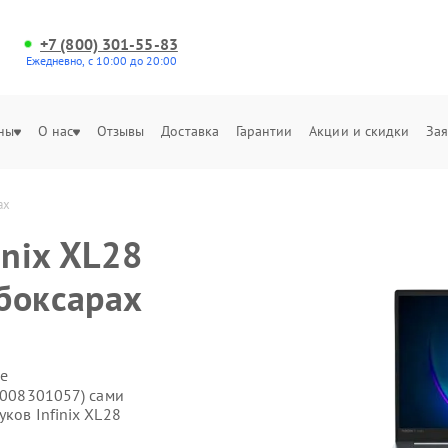
+7 (800) 301-55-83
Ежедневно, с 10:00 до 20:00
ны
О нас
Отзывы
Доставка
Гарантии
Акции и скидки
Зая
ах
inix XL28
боксарах
е
71008301057) сами
ков Infinix XL28