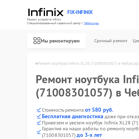
FIX-INFINIX
Ремонт устройств Infinix
Специализированный cервисный центр г.
Чебоксары
Мы ремонтируем
Срочный ремонт
Це
Infinix в Чебоксарах
Ремонт ноутбука Infinix XL28 (71008301057) в Чебоксар
Ремонт ноутбука Inf
(71008301057) в Че
от 580 руб.
Стоимость ремонта
Бесплатная диагностика
даже при отказ
Привезем и увезем ноутбук Infinix XL28 (
Гарантия на наши работы по ремонту ноутбу
до 3-х лет
(71008301057)