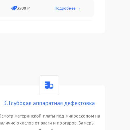
3500 ₽
Подробнее →
2500 ₽
Подробнее →
2000 ₽
Подробнее →
2500 ₽
Подробнее →
3. Глубокая аппаратная дефектовка
3000 ₽
Подробнее →
Осмотр материнской платы под микроскопом на
наличие окислов от влаги и прогаров. Замеры
2000 ₽
Подробнее →
сопротивлений и дежурных напряжений.