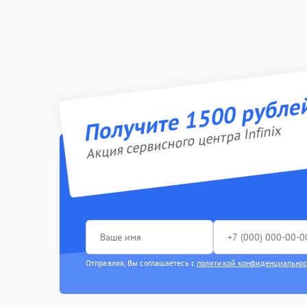
Получите 1500 рубле
Акция сервисного центра Infinix
Отправляя, Вы соглашаетесь с
политикой конфиденциально