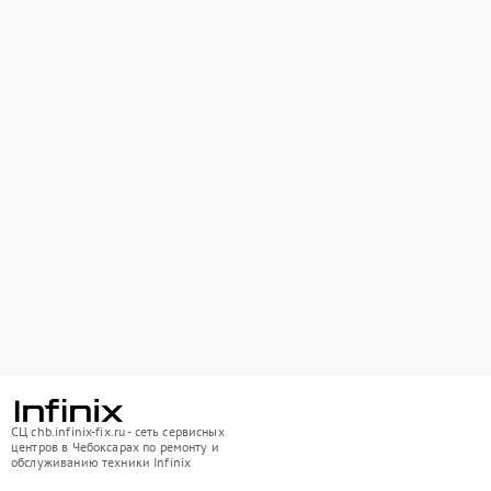
СЦ chb.infinix-fix.ru - сеть сервисных
центров в Чебоксарах по ремонту и
обслуживанию техники Infinix