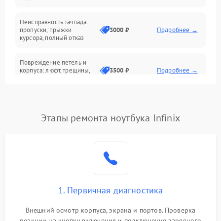
Батарея
Неисправность тачпада:
Сеть и интернет
пропуски, прыжки
3000 ₽
Подробнее →
курсора, полный отказ
Система охлаждения
Повреждение петель и
корпуса: люфт, трещины,
3500 ₽
Подробнее →
деформация
Проблемы аккумулятора:
быстрая разрядка,
2500 ₽
Подробнее →
Этапы ремонта ноутбука Infinix
невозможность зарядки,
вздутие
Неисправность зарядного
устройства или разъёма
2000 ₽
Подробнее →
питания
1. Первичная диагностика
Перегрев из‑за пыли,
износа термопасты или
2500 ₽
Подробнее →
неисправности кулера
Внешний осмотр корпуса, экрана и портов. Проверка
реакции на кнопку включения и подключение зарядного