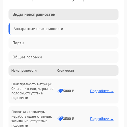
Виды неисправностей
Аппаратные неисправности
Порты
Общие поломки
Неисправности
Стоимость
Устройства
Неисправность матрицы:
Программные ошибки
битые пиксели, мерцание,
5000 ₽
Подробнее →
полосы, отсутствие
подсветки
Электрические и системные сбои
Поломка клавиатуры:
Интерфейсные проблемы
неработающие клавиши,
2500 ₽
Подробнее →
залипание, отсутствие
подсветки