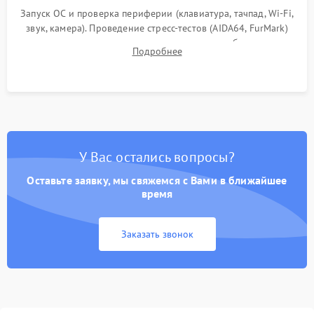
Запуск ОС и проверка периферии (клавиатура, тачпад, Wi-Fi,
звук, камера). Проведение стресс-тестов (AIDA64, FurMark)
для контроля температурного режима и стабильности
Подробнее
системы под пиковой нагрузкой.
У Вас остались вопросы?
Оставьте заявку, мы свяжемся с Вами в ближайшее
время
Заказать звонок