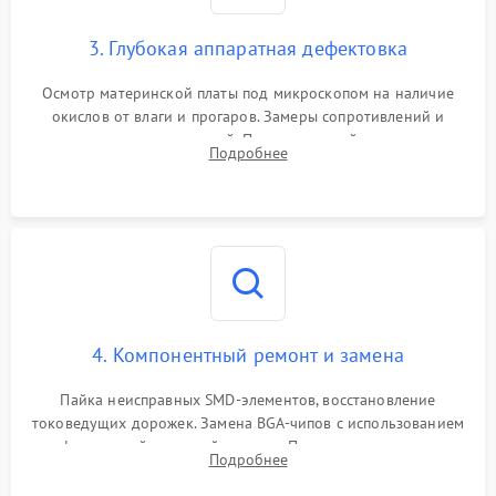
3. Глубокая аппаратная дефектовка
Осмотр материнской платы под микроскопом на наличие
окислов от влаги и прогаров. Замеры сопротивлений и
дежурных напряжений. Проверка цепей питания,
Подробнее
мультиконтроллера, процессора и видеочипа.
4. Компонентный ремонт и замена
Пайка неисправных SMD-элементов, восстановление
токоведущих дорожек. Замена BGA-чипов с использованием
инфракрасной паяльной станции. Прошивка микросхемы
Подробнее
BIOS или замена поврежденных портов USB