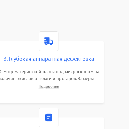
3. Глубокая аппаратная дефектовка
Осмотр материнской платы под микроскопом на
наличие окислов от влаги и прогаров. Замеры
сопротивлений и дежурных напряжений.
Подробнее
Проверка цепей питания, мультиконтроллера,
процессора и видеочипа.