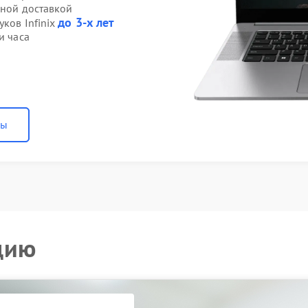
нной доставкой
до 3-х лет
уков Infinix
и часа
ны
цию