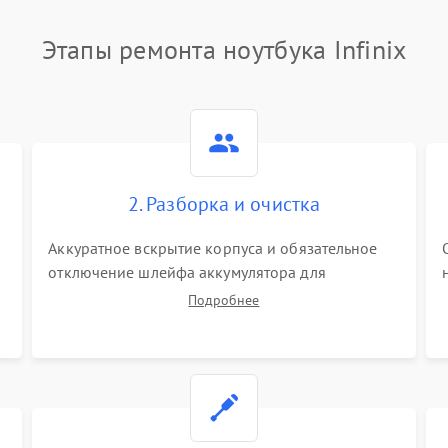
Этапы ремонта ноутбука Infinix
2. Разборка и очистка
Аккуратное вскрытие корпуса и обязательное
отключение шлейфа аккумулятора для
обесточивания платы. Демонтаж системы
Подробнее
охлаждения, очистка кулера от пыли и удаление
высохшей термопасты с кристаллов чипов.