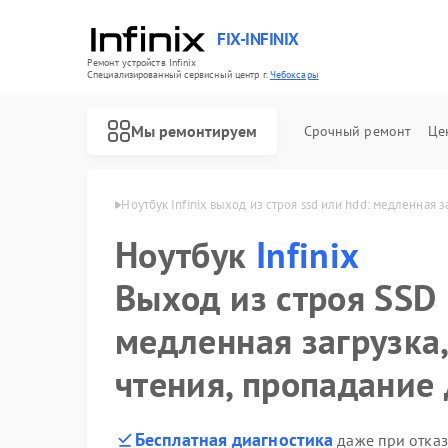
FIX-INFINIX
Ремонт устройств Infinix
Специализированный cервисный центр г.
Чебоксары
Мы ремонтируем
Срочный ремонт
Це
Infinix в Чебоксарах
Ноутбук Infinix выход из строя ssd или hdd: медленная 
Ноутбук
Infinix
Выход из строя SSD
медленная загрузка
чтения, пропадание
Бесплатная диагностика
даже при отказ