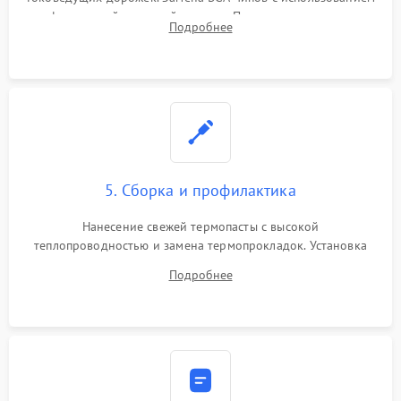
инфракрасной паяльной станции. Прошивка микросхемы
Подробнее
BIOS или замена поврежденных портов USB
5. Сборка и профилактика
Нанесение свежей термопасты с высокой
теплопроводностью и замена термопрокладок. Установка
системы охлаждения, подключение всех внутренних
Подробнее
шлейфов, модулей памяти и накопителей. Предварительная
сборка корпуса.