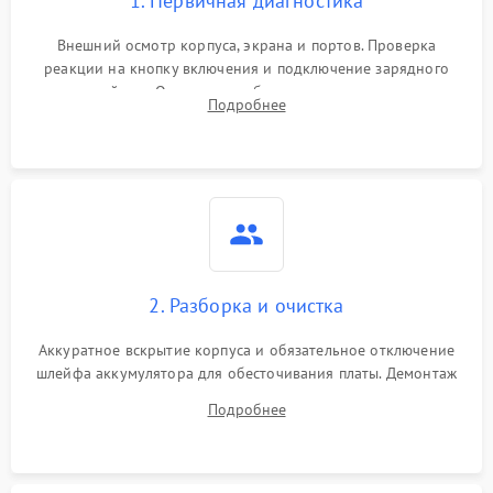
1. Первичная диагностика
Внешний осмотр корпуса, экрана и портов. Проверка
реакции на кнопку включения и подключение зарядного
устройства. Оценка потребления тока с помощью
Подробнее
лабораторного блока питания для локализации проблемы.
2. Разборка и очистка
Аккуратное вскрытие корпуса и обязательное отключение
шлейфа аккумулятора для обесточивания платы. Демонтаж
системы охлаждения, очистка кулера от пыли и удаление
Подробнее
высохшей термопасты с кристаллов чипов.