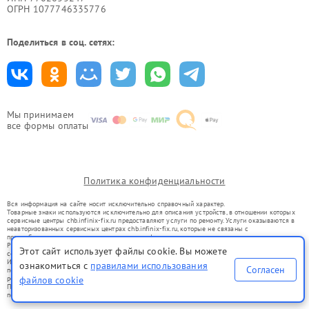
ОГРН 1077746335776
Поделиться в соц. сетях:
Мы принимаем
все формы оплаты
Политика конфиденциальности
Вся информация на сайте носит исключительно справочный характер.
Товарные знаки используются исключительно для описания устройств, в отношении которых
сервисные центры chb.infinix-fix.ru предоставляют услуги по ремонту. Услуги оказываются в
неавторизованных сервисных центрах chb.infinix-fix.ru, которые не связаны с
правообладателями товарных знаков или их официальными представителями.
Ремонт осуществляется для устройств, уже введенных в гражданский оборот в соответствии
Этот сайт использует файлы cookie. Вы можете
со статьей 1487 ГК РФ.
Использование товарных знаков не преследует цели индивидуализации услуг или введения
ознакомиться с
правилами использования
Согласен
потребителей в заблуждение, а служит для информирования о предоставляемых услугах по
файлов cookie
ремонту техники указанных брендов.
Представленная на сайте информация не является публичной офертой, определяемой
положениями Статьи 437(2) Гражданского кодекса РФ