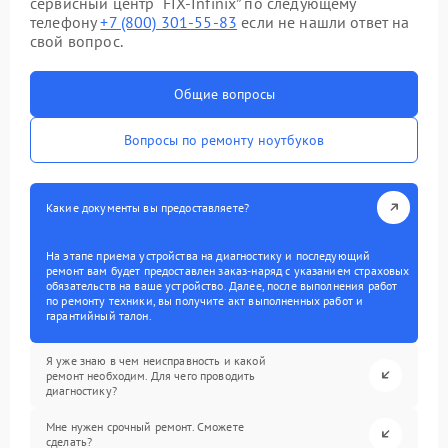
сервисный центр “FIX-Infinix” по следующему
телефону
+7 (800) 301-55-83
если не нашли ответ на
свой вопрос.
Общие вопросы
Вопросы по ремонту ноутбуков
Какие документы вы предоставляете?
На этапе приема устройства на диагностику и последующий
ремонт вам будет предоставлен заказ-наряд с указанием страховых
обязательств на ваше устройство. Далее, после выполнения работ
по ремонту техники, вы получите акт выполненных работ и
гарантийный талон.
Я уже знаю в чем неисправность и какой
ремонт необходим. Для чего проводить
диагностику?
Мне нужен срочный ремонт. Сможете
сделать?