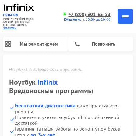
+7 (800) 301-55-83
FIX-INFINIX
Ремонт устройств Infinix
Ежедневно, с 10:00 до 20:00
Специализированный
cервисный центр г.
Чебоксары
Мы ремонтируем
Позвонить
сарах
Ноутбук Infinix вредоносные программы
Ноутбук
Infinix
Вредоносные программы
Бесплатная диагностика
даже при отказе от
ремонта
Привезем и увезем ноутбук Infinix собственной
доставкой
Гарантия на наши работы по ремонту ноутбуков
до 3-х лет
Infinix