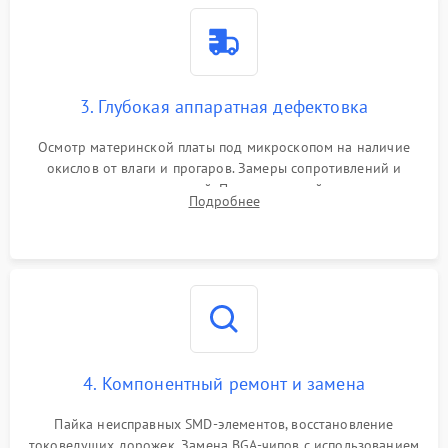
3. Глубокая аппаратная дефектовка
Осмотр материнской платы под микроскопом на наличие
окислов от влаги и прогаров. Замеры сопротивлений и
дежурных напряжений. Проверка цепей питания,
Подробнее
мультиконтроллера, процессора и видеочипа.
4. Компонентный ремонт и замена
Пайка неисправных SMD-элементов, восстановление
токоведущих дорожек. Замена BGA-чипов с использованием