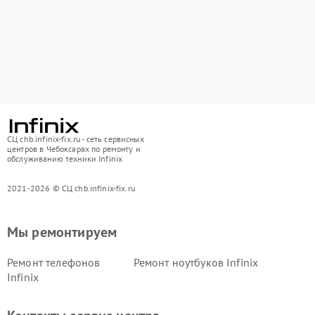
СЦ chb.infinix-fix.ru - сеть сервисных
центров в Чебоксарах по ремонту и
обслуживанию техники Infinix
2021-2026 © СЦ chb.infinix-fix.ru
Мы ремонтируем
Ремонт телефонов
Ремонт ноутбуков Infinix
Infinix