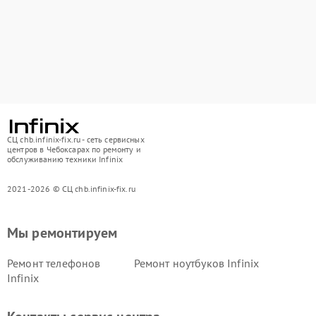
СЦ chb.infinix-fix.ru - сеть сервисных
центров в Чебоксарах по ремонту и
обслуживанию техники Infinix
2021-2026 © СЦ chb.infinix-fix.ru
Мы ремонтируем
Ремонт телефонов
Ремонт ноутбуков Infinix
Infinix