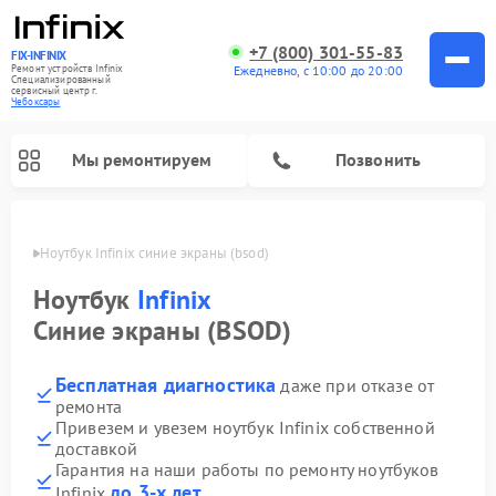
+7 (800) 301-55-83
FIX-INFINIX
Ремонт устройств Infinix
Ежедневно, с 10:00 до 20:00
Специализированный
cервисный центр г.
Чебоксары
Мы ремонтируем
Позвонить
сарах
Ноутбук Infinix синие экраны (bsod)
Ноутбук
Infinix
Синие экраны (BSOD)
Бесплатная диагностика
даже при отказе от
ремонта
Привезем и увезем ноутбук Infinix собственной
доставкой
Гарантия на наши работы по ремонту ноутбуков
до 3-х лет
Infinix