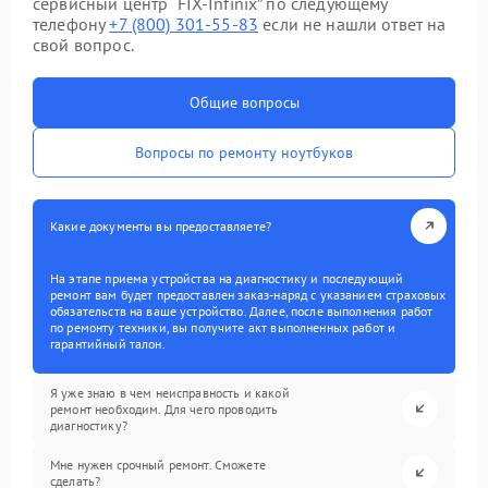
сервисный центр “FIX-Infinix” по следующему
телефону
+7 (800) 301-55-83
если не нашли ответ на
свой вопрос.
Общие вопросы
Вопросы по ремонту ноутбуков
Какие документы вы предоставляете?
На этапе приема устройства на диагностику и последующий
ремонт вам будет предоставлен заказ-наряд с указанием страховых
обязательств на ваше устройство. Далее, после выполнения работ
по ремонту техники, вы получите акт выполненных работ и
гарантийный талон.
Я уже знаю в чем неисправность и какой
ремонт необходим. Для чего проводить
диагностику?
Мне нужен срочный ремонт. Сможете
сделать?