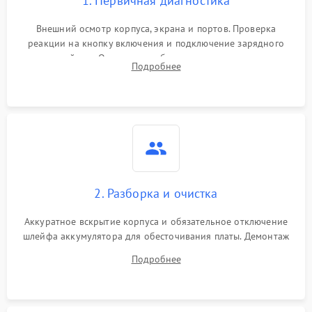
1. Первичная диагностика
Внешний осмотр корпуса, экрана и портов. Проверка
реакции на кнопку включения и подключение зарядного
устройства. Оценка потребления тока с помощью
Подробнее
лабораторного блока питания для локализации проблемы.
2. Разборка и очистка
Аккуратное вскрытие корпуса и обязательное отключение
шлейфа аккумулятора для обесточивания платы. Демонтаж
системы охлаждения, очистка кулера от пыли и удаление
Подробнее
высохшей термопасты с кристаллов чипов.