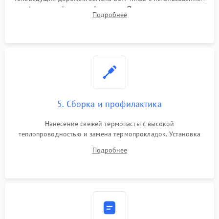
инфракрасной паяльной станции. Прошивка микросхемы
Подробнее
BIOS или замена поврежденных портов USB
5. Сборка и профилактика
Нанесение свежей термопасты с высокой
теплопроводностью и замена термопрокладок. Установка
системы охлаждения, подключение всех внутренних
Подробнее
шлейфов, модулей памяти и накопителей. Предварительная
сборка корпуса.