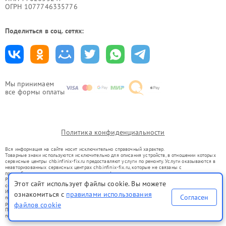
ОГРН 1077746335776
Поделиться в соц. сетях:
Мы принимаем
все формы оплаты
Политика конфиденциальности
Вся информация на сайте носит исключительно справочный характер.
Товарные знаки используются исключительно для описания устройств, в отношении которых
сервисные центры chb.infinix-fix.ru предоставляют услуги по ремонту. Услуги оказываются в
неавторизованных сервисных центрах chb.infinix-fix.ru, которые не связаны с
правообладателями товарных знаков или их официальными представителями.
Ремонт осуществляется для устройств, уже введенных в гражданский оборот в соответствии
Этот сайт использует файлы cookie. Вы можете
со статьей 1487 ГК РФ.
Использование товарных знаков не преследует цели индивидуализации услуг или введения
ознакомиться с
правилами использования
Согласен
потребителей в заблуждение, а служит для информирования о предоставляемых услугах по
файлов cookie
ремонту техники указанных брендов.
Представленная на сайте информация не является публичной офертой, определяемой
положениями Статьи 437(2) Гражданского кодекса РФ