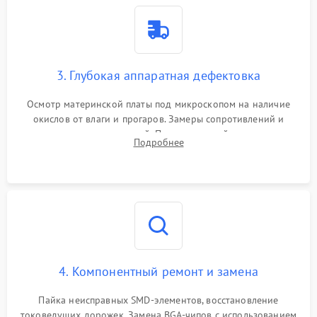
3. Глубокая аппаратная дефектовка
Осмотр материнской платы под микроскопом на наличие
окислов от влаги и прогаров. Замеры сопротивлений и
дежурных напряжений. Проверка цепей питания,
Подробнее
мультиконтроллера, процессора и видеочипа.
4. Компонентный ремонт и замена
Пайка неисправных SMD-элементов, восстановление
токоведущих дорожек. Замена BGA-чипов с использованием