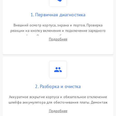
1. Первичная диагностика
Внешний осмотр корпуса, экрана и портов. Проверка
реакции на кнопку включения и подключение зарядного
устройства. Оценка потребления тока с помощью
Подробнее
лабораторного блока питания для локализации проблемы.
2. Разборка и очистка
Аккуратное вскрытие корпуса и обязательное отключение
шлейфа аккумулятора для обесточивания платы. Демонтаж
системы охлаждения, очистка кулера от пыли и удаление
Подробнее
высохшей термопасты с кристаллов чипов.