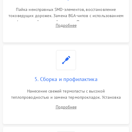
Пайка неисправных SMD-элементов, восстановление
токоведущих дорожек. Замена BGA-чипов с использованием
инфракрасной паяльной станции. Прошивка микросхемы
Подробнее
BIOS или замена поврежденных портов USB
5. Сборка и профилактика
Нанесение свежей термопасты с высокой
теплопроводностью и замена термопрокладок. Установка
системы охлаждения, подключение всех внутренних
Подробнее
шлейфов, модулей памяти и накопителей. Предварительная
сборка корпуса.