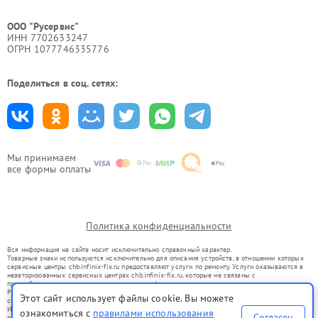
ООО "Русервис"
ИНН 7702633247
ОГРН 1077746335776
Поделиться в соц. сетях:
Мы принимаем
все формы оплаты
Политика конфиденциальности
Вся информация на сайте носит исключительно справочный характер.
Товарные знаки используются исключительно для описания устройств, в отношении которых
сервисные центры chb.infinix-fix.ru предоставляют услуги по ремонту. Услуги оказываются в
неавторизованных сервисных центрах chb.infinix-fix.ru, которые не связаны с
правообладателями товарных знаков или их официальными представителями.
Ремонт осуществляется для устройств, уже введенных в гражданский оборот в соответствии
Этот сайт использует файлы cookie. Вы можете
со статьей 1487 ГК РФ.
Использование товарных знаков не преследует цели индивидуализации услуг или введения
ознакомиться с
правилами использования
Согласен
потребителей в заблуждение, а служит для информирования о предоставляемых услугах по