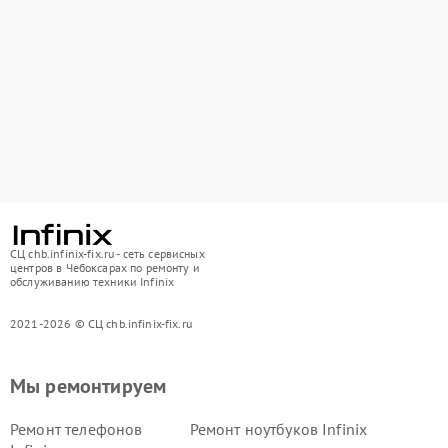
СЦ chb.infinix-fix.ru - сеть сервисных
центров в Чебоксарах по ремонту и
обслуживанию техники Infinix
2021-2026 © СЦ chb.infinix-fix.ru
Мы ремонтируем
Ремонт телефонов
Ремонт ноутбуков Infinix