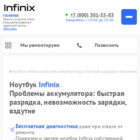
+7 (800) 301-55-83
FIX-INFINIX
Ремонт устройств Infinix
Ежедневно, с 10:00 до 20:00
Специализированный
cервисный центр г.
Чебоксары
Мы ремонтируем
Позвонить
сарах
Ноутбук Infinix проблемы аккумулятора: быстрая разрядка, невозможно
Ноутбук
Infinix
Проблемы аккумулятора: быстрая
разрядка, невозможность зарядки,
вздутие
Бесплатная диагностика
даже при отказе от
ремонта
Привезем и увезем ноутбук Infinix собственной