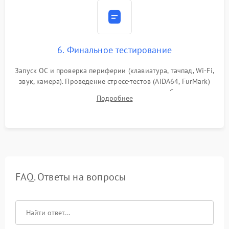
6. Финальное тестирование
Запуск ОС и проверка периферии (клавиатура, тачпад, Wi-Fi,
звук, камера). Проведение стресс-тестов (AIDA64, FurMark)
для контроля температурного режима и стабильности
Подробнее
системы под пиковой нагрузкой.
FAQ. Ответы на вопросы