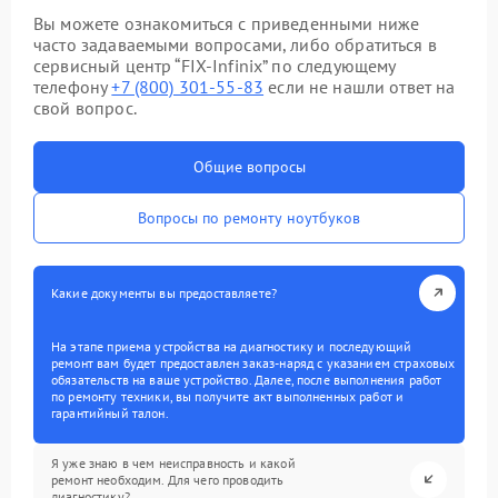
Вы можете ознакомиться с приведенными ниже
часто задаваемыми вопросами, либо обратиться в
сервисный центр “FIX-Infinix” по следующему
телефону
+7 (800) 301-55-83
если не нашли ответ на
свой вопрос.
Общие вопросы
Вопросы по ремонту ноутбуков
Какие документы вы предоставляете?
На этапе приема устройства на диагностику и последующий
ремонт вам будет предоставлен заказ-наряд с указанием страховых
обязательств на ваше устройство. Далее, после выполнения работ
по ремонту техники, вы получите акт выполненных работ и
гарантийный талон.
Я уже знаю в чем неисправность и какой
ремонт необходим. Для чего проводить
диагностику?