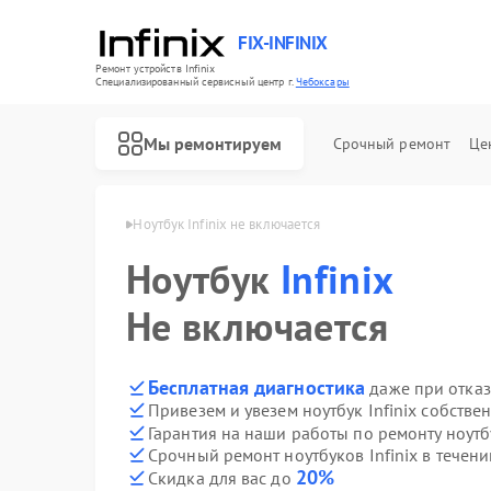
FIX-INFINIX
Ремонт устройств Infinix
Специализированный cервисный центр г.
Чебоксары
Мы ремонтируем
Срочный ремонт
Це
Infinix в Чебоксарах
Ноутбук Infinix не включается
Ноутбук
Infinix
Не включается
Бесплатная диагностика
даже при отказ
Привезем и увезем ноутбук Infinix собстве
Гарантия на наши работы по ремонту ноутб
Срочный ремонт ноутбуков Infinix в течени
20%
Скидка для вас до