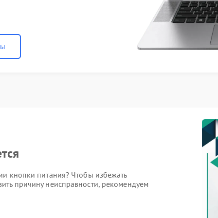
ны
ется
ии кнопки питания? Чтобы избежать
вить причину неисправности, рекомендуем
включаться, относятся: