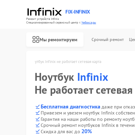
FIX-INFINIX
Ремонт устройств Infinix
Специализированный cервисный центр г.
Чебоксары
Мы ремонтируем
Срочный ремонт
Це
nix в Чебоксарах
Ноутбук Infinix не работает сетевая карта
Ноутбук
Infinix
Не работает сетевая
Бесплатная диагностика
даже при отказ
Привезем и увезем ноутбук Infinix собстве
Гарантия на наши работы по ремонту ноутб
Срочный ремонт ноутбуков Infinix в течени
20%
Скидка для вас до