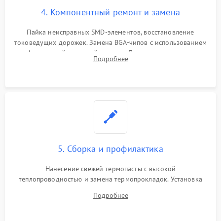
4. Компонентный ремонт и замена
Пайка неисправных SMD-элементов, восстановление
токоведущих дорожек. Замена BGA-чипов с использованием
инфракрасной паяльной станции. Прошивка микросхемы
Подробнее
BIOS или замена поврежденных портов USB
5. Сборка и профилактика
Нанесение свежей термопасты с высокой
теплопроводностью и замена термопрокладок. Установка
системы охлаждения, подключение всех внутренних
Подробнее
шлейфов, модулей памяти и накопителей. Предварительная
сборка корпуса.