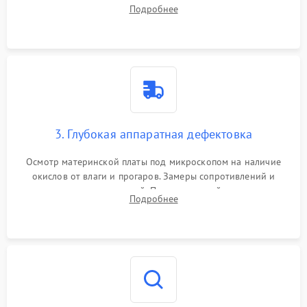
системы охлаждения, очистка кулера от пыли и удаление
Подробнее
высохшей термопасты с кристаллов чипов.
3. Глубокая аппаратная дефектовка
Осмотр материнской платы под микроскопом на наличие
окислов от влаги и прогаров. Замеры сопротивлений и
дежурных напряжений. Проверка цепей питания,
Подробнее
мультиконтроллера, процессора и видеочипа.