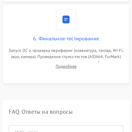
6. Финальное тестирование
Запуск ОС и проверка периферии (клавиатура, тачпад, Wi-Fi,
звук, камера). Проведение стресс-тестов (AIDA64, FurMark)
для контроля температурного режима и стабильности
Подробнее
системы под пиковой нагрузкой.
FAQ. Ответы на вопросы