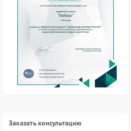
Выход материнской платы из строя может быть
связан с различными факторами. Наиболее
распространенными считаются:
скачки напряжения в электросети;
попадание влаги внутрь корпуса;
перегрев внутренних компонентов;
механические воздействия.
При обращении в сервис Infinix специалисты
учитывают все условия эксплуатации и состояние
устройства.
Как проводится ремонт
Процесс обслуживания начинается с поэтапной
диагностики, после чего выполняется замена
поврежденных элементов и настройка системы.
Завершающим этапом становится комплексное
тестирование ноутбука в различных режимах
работы.
Заказать консультацию
Сервисный центр Infinix применяет оригинальные