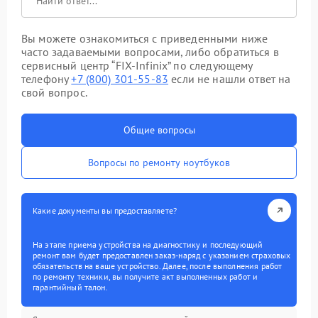
Вы можете ознакомиться с приведенными ниже
часто задаваемыми вопросами, либо обратиться в
сервисный центр “FIX-Infinix” по следующему
телефону
+7 (800) 301-55-83
если не нашли ответ на
свой вопрос.
Общие вопросы
Вопросы по ремонту ноутбуков
Какие документы вы предоставляете?
На этапе приема устройства на диагностику и последующий
ремонт вам будет предоставлен заказ-наряд с указанием страховых
обязательств на ваше устройство. Далее, после выполнения работ
по ремонту техники, вы получите акт выполненных работ и
гарантийный талон.