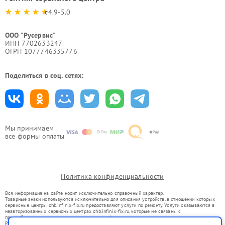
4.9-5.0
ООО "Русервис"
ИНН 7702633247
ОГРН 1077746335776
Поделиться в соц. сетях:
Мы принимаем
все формы оплаты
Политика конфиденциальности
Вся информация на сайте носит исключительно справочный характер.
Товарные знаки используются исключительно для описания устройств, в отношении которых
сервисные центры chb.infinix-fix.ru предоставляют услуги по ремонту. Услуги оказываются в
неавторизованных сервисных центрах chb.infinix-fix.ru, которые не связаны с
правообладателями товарных знаков или их официальными представителями.
Ремонт осуществляется для устройств, уже введенных в гражданский оборот в соответствии