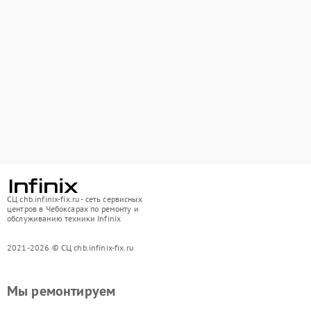
СЦ chb.infinix-fix.ru - сеть сервисных
центров в Чебоксарах по ремонту и
обслуживанию техники Infinix
2021-2026 © СЦ chb.infinix-fix.ru
Мы ремонтируем