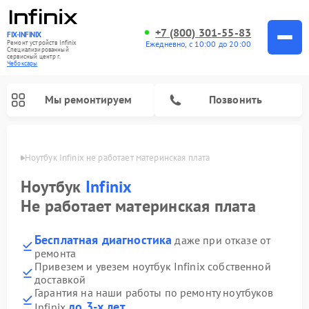
+7 (800) 301-55-83
FIX-INFINIX
Ремонт устройств Infinix
Ежедневно, с 10:00 до 20:00
Специализированный
cервисный центр г.
Чебоксары
Мы ремонтируем
Позвонить
сарах
Ноутбук Infinix не работает материнская плата
Ноутбук
Infinix
Не работает материнская плата
Бесплатная диагностика
даже при отказе от
ремонта
Привезем и увезем ноутбук Infinix собственной
доставкой
Гарантия на наши работы по ремонту ноутбуков
до 3-х лет
Infinix