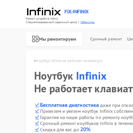
FIX-INFINIX
Ремонт устройств Infinix
Специализированный cервисный центр г.
Чебоксары
Мы ремонтируем
Срочный ремонт
Це
Infinix в Чебоксарах
Ноутбук Infinix не работает клавиатура
Ноутбук
Infinix
Не работает клавиа
Бесплатная диагностика
даже при отказ
Привезем и увезем ноутбук Infinix собстве
Гарантия на наши работы по ремонту ноутб
Срочный ремонт ноутбуков Infinix в течени
20%
Скидка для вас до