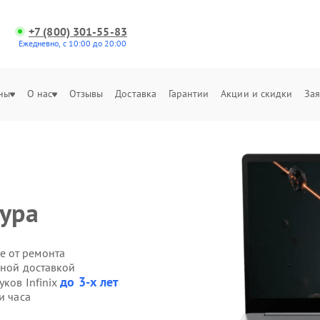
+7 (800) 301-55-83
Ежедневно, с 10:00 до 20:00
ны
О нас
Отзывы
Доставка
Гарантии
Акции и скидки
Зая
тура
е от ремонта
нной доставкой
до 3-х лет
уков Infinix
и часа