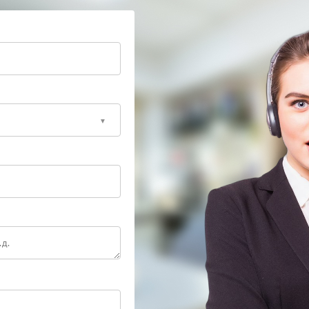
олько типовых обращений. Для каждого случая есть
ные варианты развития событий:
ия – чаще всего требуется переустановка шлейфа
 – необходима чистка контактов спиртом и
и залипание – возможен выход из строя
 мембраной.
а приводят к повреждению хрупких защелок. Лучше
льзуйте сервисный центр Infinix для решения любых
о сэкономит ваши средства и гарантирует, что ноут