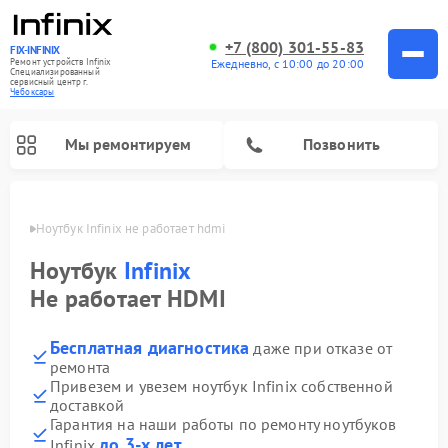
+7 (800) 301-55-83
FIX-INFINIX
Ремонт устройств Infinix
Ежедневно, с 10:00 до 20:00
Специализированный
cервисный центр г.
Чебоксары
Мы ремонтируем
Позвонить
сарах
Ноутбук Infinix не работает hdmi
Ноутбук
Infinix
Не работает HDMI
Бесплатная диагностика
даже при отказе от
ремонта
Привезем и увезем ноутбук Infinix собственной
доставкой
Гарантия на наши работы по ремонту ноутбуков
до 3-х лет
Infinix