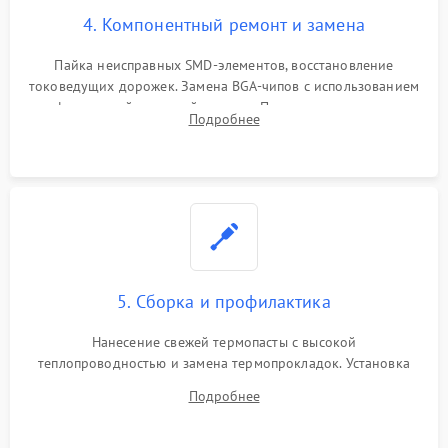
4. Компонентный ремонт и замена
Пайка неисправных SMD-элементов, восстановление
токоведущих дорожек. Замена BGA-чипов с использованием
инфракрасной паяльной станции. Прошивка микросхемы
Подробнее
BIOS или замена поврежденных портов USB
5. Сборка и профилактика
Нанесение свежей термопасты с высокой
теплопроводностью и замена термопрокладок. Установка
системы охлаждения, подключение всех внутренних
Подробнее
шлейфов, модулей памяти и накопителей. Предварительная
сборка корпуса.