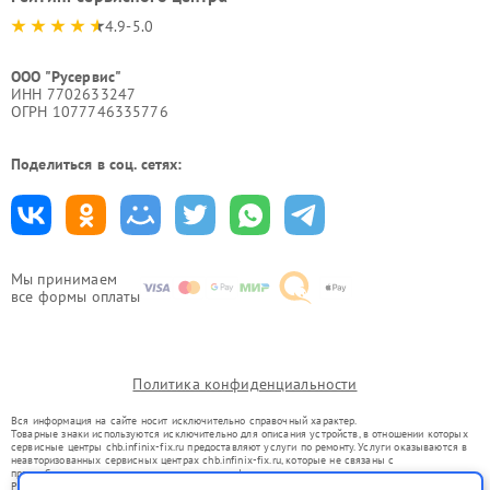
4.9-5.0
ООО "Русервис"
ИНН 7702633247
ОГРН 1077746335776
Поделиться в соц. сетях:
Мы принимаем
все формы оплаты
Политика конфиденциальности
Вся информация на сайте носит исключительно справочный характер.
Товарные знаки используются исключительно для описания устройств, в отношении которых
сервисные центры chb.infinix-fix.ru предоставляют услуги по ремонту. Услуги оказываются в
неавторизованных сервисных центрах chb.infinix-fix.ru, которые не связаны с
правообладателями товарных знаков или их официальными представителями.
Ремонт осуществляется для устройств, уже введенных в гражданский оборот в соответствии