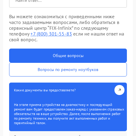
Вы можете ознакомиться с приведенными ниже
часто задаваемыми вопросами, либо обратиться в
сервисный центр “FIX-Infinix” по следующему
телефону
+7 (800) 301-55-83
если не нашли ответ на
свой вопрос.
Общие вопросы
Вопросы по ремонту ноутбуков
Какие документы вы предоставляете?
На этапе приема устройства на диагностику и последующий
ремонт вам будет предоставлен заказ-наряд с указанием страховых
обязательств на ваше устройство. Далее, после выполнения работ
по ремонту техники, вы получите акт выполненных работ и
гарантийный талон.