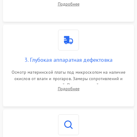
системы охлаждения, очистка кулера от пыли и удаление
Подробнее
высохшей термопасты с кристаллов чипов.
3. Глубокая аппаратная дефектовка
Осмотр материнской платы под микроскопом на наличие
окислов от влаги и прогаров. Замеры сопротивлений и
дежурных напряжений. Проверка цепей питания,
Подробнее
мультиконтроллера, процессора и видеочипа.