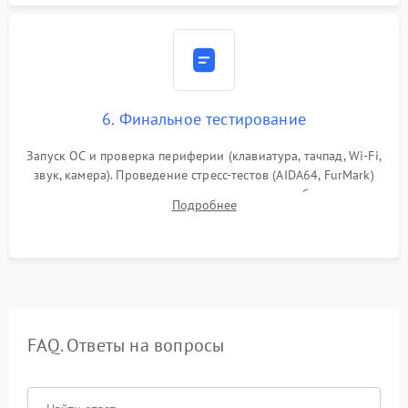
6. Финальное тестирование
Запуск ОС и проверка периферии (клавиатура, тачпад, Wi-Fi,
звук, камера). Проведение стресс-тестов (AIDA64, FurMark)
для контроля температурного режима и стабильности
Подробнее
системы под пиковой нагрузкой.
FAQ. Ответы на вопросы