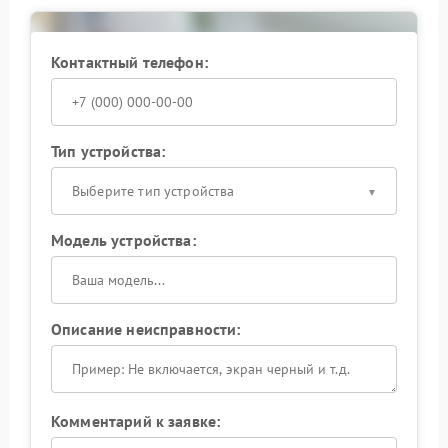
После завершения ремонта ноут Infinix проходит
итоговое тестирование. Клиент получает
рекомендации по безопасной эксплуатации
Контактный телефон:
разъема и выбору кабелей. Такой подход позволяет
продлить срок службы техники и обеспечить
стабильную передачу сигнала через HDMI.
Тип устройства:
Выберите тип устройства
Модель устройства:
Описание неисправности:
Комментарий к заявке: