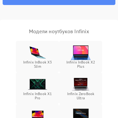
износа термопасты или
2500 ₽
Подробнее →
неисправности кулера
Выход из строя SSD или
HDD: медленная загрузка,
3000 ₽
Подробнее →
ошибки чтения,
пропадание диска
Модели ноутбуков Infinix
Неисправность
оперативной памяти:
2000 ₽
Подробнее →
вылеты приложений,
синие экраны
Infinix InBook X3
Infinix InBook X2
Slim
Plus
Проблемы Wi‑Fi или
2500 ₽
Подробнее →
Bluetooth модулей
Infinix InBook X1
Infinix ZeroBook
Pro
Ultra