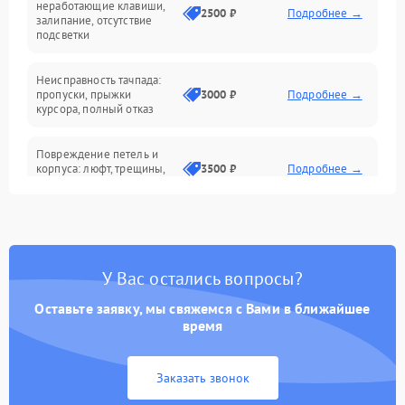
неработающие клавиши,
2500 ₽
Подробнее →
залипание, отсутствие
подсветки
Батарея
Неисправность тачпада:
Сеть и интернет
пропуски, прыжки
3000 ₽
Подробнее →
курсора, полный отказ
Система охлаждения
Повреждение петель и
корпуса: люфт, трещины,
3500 ₽
Подробнее →
деформация
Проблемы аккумулятора:
быстрая разрядка,
2500 ₽
Подробнее →
невозможность зарядки,
вздутие
У Вас остались вопросы?
Оставьте заявку, мы свяжемся с Вами в ближайшее
Неисправность зарядного
время
устройства или разъёма
2000 ₽
Подробнее →
питания
Заказать звонок
Перегрев из‑за пыли,