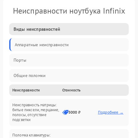
Неисправности ноутбука Infinix
Виды неисправностей
Аппаратные неисправности
Порты
Общие поломки
Неисправности
Стоимость
Устройства
Неисправность матрицы:
Программные ошибки
битые пиксели, мерцание,
5000 ₽
Подробнее →
полосы, отсутствие
подсветки
Электрические и системные сбои
Поломка клавиатуры:
Интерфейсные проблемы