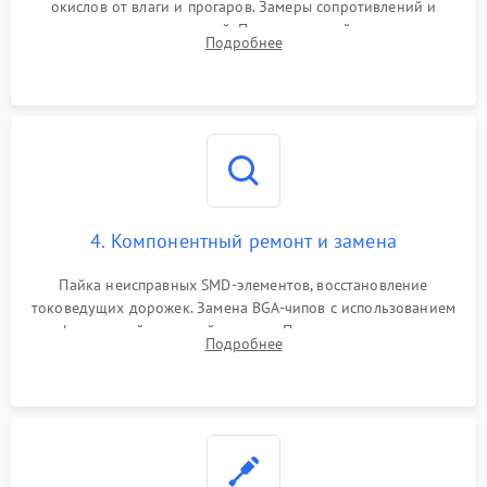
окислов от влаги и прогаров. Замеры сопротивлений и
дежурных напряжений. Проверка цепей питания,
Подробнее
мультиконтроллера, процессора и видеочипа.
4. Компонентный ремонт и замена
Пайка неисправных SMD-элементов, восстановление
токоведущих дорожек. Замена BGA-чипов с использованием
инфракрасной паяльной станции. Прошивка микросхемы
Подробнее
BIOS или замена поврежденных портов USB