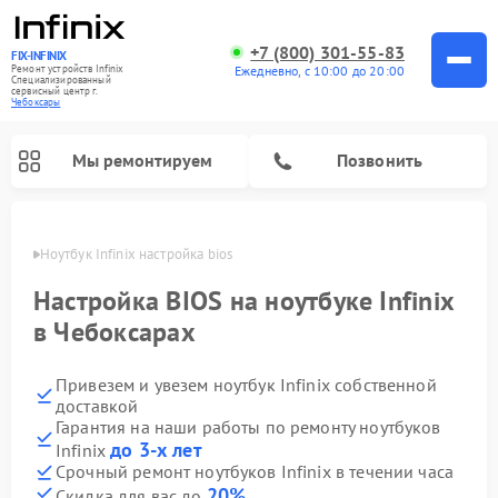
+7 (800) 301-55-83
FIX-INFINIX
Ремонт устройств Infinix
Ежедневно, с 10:00 до 20:00
Специализированный
cервисный центр г.
Чебоксары
Мы ремонтируем
Позвонить
сарах
Ноутбук Infinix настройка bios
Настройка BIOS на ноутбуке Infinix
в Чебоксарах
Привезем и увезем ноутбук Infinix собственной
доставкой
Гарантия на наши работы по ремонту ноутбуков
до 3-х лет
Infinix
Срочный ремонт ноутбуков Infinix в течении часа
20%
Скидка для вас до