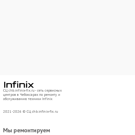
СЦ chb.infinix-fix.ru - сеть сервисных
центров в Чебоксарах по ремонту и
обслуживанию техники Infinix
2021-2026 © СЦ chb.infinix-fix.ru
Мы ремонтируем