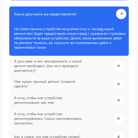
Какие документы вы предоставляете?
На этапе приема устройства на диагностику и последующий
ремонт вам будет предоставлен заказ-наряд с указанием страховых
обязательств на ваше устройство. Далее, после выполнения работ
по ремонту техники, вы получите акт выполненных работ и
гарантийный талон.
Я уже знаю в чем неисправность и какой
ремонт необходим. Для чего проводить
диагностику?
Мне нужен срочный ремонт. Сможете
сделать?
Я хочу, чтобы мое устройство
ремонтировали при мне.
Я хочу, чтобы мое устройство
ремонтировалось только оригинальными
запчастями.
Как я узнаю, что мое устройство готово?