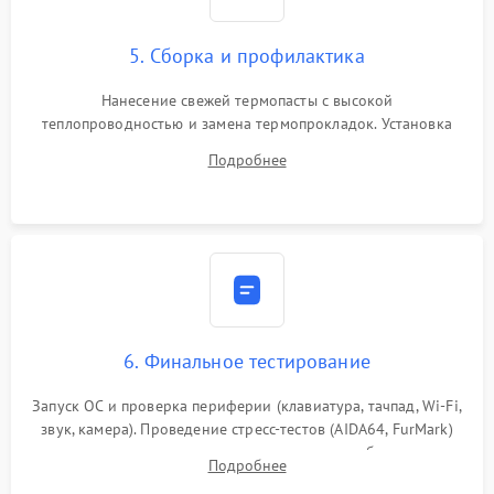
5. Сборка и профилактика
Нанесение свежей термопасты с высокой
теплопроводностью и замена термопрокладок. Установка
системы охлаждения, подключение всех внутренних
Подробнее
шлейфов, модулей памяти и накопителей. Предварительная
сборка корпуса.
6. Финальное тестирование
Запуск ОС и проверка периферии (клавиатура, тачпад, Wi-Fi,
звук, камера). Проведение стресс-тестов (AIDA64, FurMark)
для контроля температурного режима и стабильности
Подробнее
системы под пиковой нагрузкой.