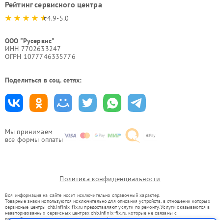
Рейтинг сервисного центра
4.9-5.0
ООО "Русервис"
ИНН 7702633247
ОГРН 1077746335776
Поделиться в соц. сетях:
Мы принимаем
все формы оплаты
Политика конфиденциальности
Вся информация на сайте носит исключительно справочный характер.
Товарные знаки используются исключительно для описания устройств, в отношении которых
сервисные центры chb.infinix-fix.ru предоставляют услуги по ремонту. Услуги оказываются в
неавторизованных сервисных центрах chb.infinix-fix.ru, которые не связаны с
правообладателями товарных знаков или их официальными представителями.