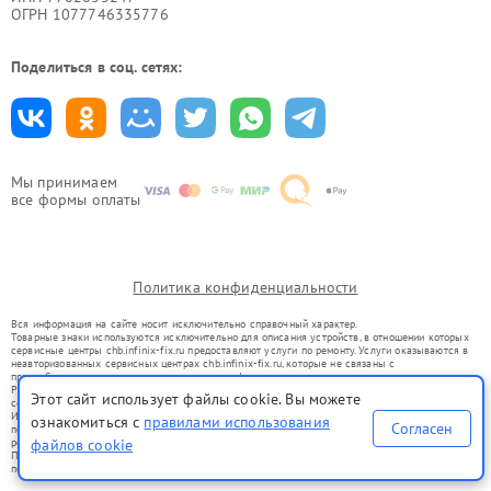
ОГРН 1077746335776
Поделиться в соц. сетях:
Мы принимаем
все формы оплаты
Политика конфиденциальности
Вся информация на сайте носит исключительно справочный характер.
Товарные знаки используются исключительно для описания устройств, в отношении которых
сервисные центры chb.infinix-fix.ru предоставляют услуги по ремонту. Услуги оказываются в
неавторизованных сервисных центрах chb.infinix-fix.ru, которые не связаны с
правообладателями товарных знаков или их официальными представителями.
Ремонт осуществляется для устройств, уже введенных в гражданский оборот в соответствии
Этот сайт использует файлы cookie. Вы можете
со статьей 1487 ГК РФ.
Использование товарных знаков не преследует цели индивидуализации услуг или введения
ознакомиться с
правилами использования
Согласен
потребителей в заблуждение, а служит для информирования о предоставляемых услугах по
файлов cookie
ремонту техники указанных брендов.
Представленная на сайте информация не является публичной офертой, определяемой
положениями Статьи 437(2) Гражданского кодекса РФ