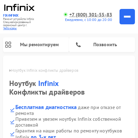
+7 (800) 301-55-83
FIX-INFINIX
Ремонт устройств Infinix
Ежедневно, с 10:00 до 20:00
Специализированный
cервисный центр г.
Чебоксары
Мы ремонтируем
Позвонить
сарах
Ноутбук Infinix конфликты драйверов
Ноутбук
Infinix
Конфликты драйверов
Бесплатная диагностика
даже при отказе от
ремонта
Привезем и увезем ноутбук Infinix собственной
доставкой
Гарантия на наши работы по ремонту ноутбуков
до 3-х лет
Infinix