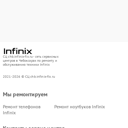
СЦ chb.infinix-fix.ru - сеть сервисных
центров в Чебоксарах по ремонту и
обслуживанию техники Infinix
2021-2026 © СЦ chb.infinix-fix.ru
Мы ремонтируем
Ремонт телефонов
Ремонт ноутбуков Infinix
Infinix