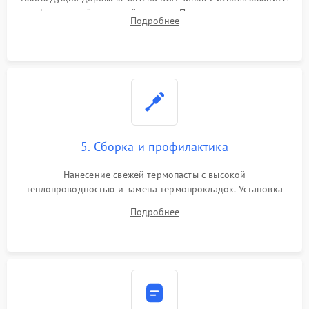
инфракрасной паяльной станции. Прошивка микросхемы
Подробнее
BIOS или замена поврежденных портов USB
5. Сборка и профилактика
Нанесение свежей термопасты с высокой
теплопроводностью и замена термопрокладок. Установка
системы охлаждения, подключение всех внутренних
Подробнее
шлейфов, модулей памяти и накопителей. Предварительная
сборка корпуса.