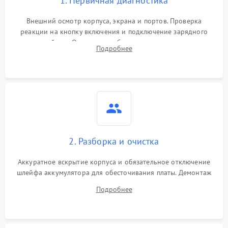
1. Первичная диагностика
Внешний осмотр корпуса, экрана и портов. Проверка
реакции на кнопку включения и подключение зарядного
устройства. Оценка потребления тока с помощью
Подробнее
лабораторного блока питания для локализации проблемы.
2. Разборка и очистка
Аккуратное вскрытие корпуса и обязательное отключение
шлейфа аккумулятора для обесточивания платы. Демонтаж
системы охлаждения, очистка кулера от пыли и удаление
Подробнее
высохшей термопасты с кристаллов чипов.