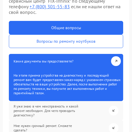
сервисный центр “FIX-Infinix” по следующему
телефону
+7 (800) 301-55-83
если не нашли ответ на
свой вопрос.
Общие вопросы
Вопросы по ремонту ноутбуков
Какие документы вы предоставляете?
На этапе приема устройства на диагностику и последующий
ремонт вам будет предоставлен заказ-наряд с указанием страховых
обязательств на ваше устройство. Далее, после выполнения работ
по ремонту техники, вы получите акт выполненных работ и
гарантийный талон.
Я уже знаю в чем неисправность и какой
ремонт необходим. Для чего проводить
диагностику?
Мне нужен срочный ремонт. Сможете
сделать?