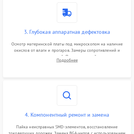
3. Глубокая аппаратная дефектовка
Осмотр материнской платы под микроскопом на наличие
окислов от влаги и прогаров. Замеры сопротивлений и
дежурных напряжений. Проверка цепей питания,
Подробнее
мультиконтроллера, процессора и видеочипа.
4. Компонентный ремонт и замена
Пайка неисправных SMD-элементов, восстановление
токоведущих дорожек. Замена BGA-чипов с использованием