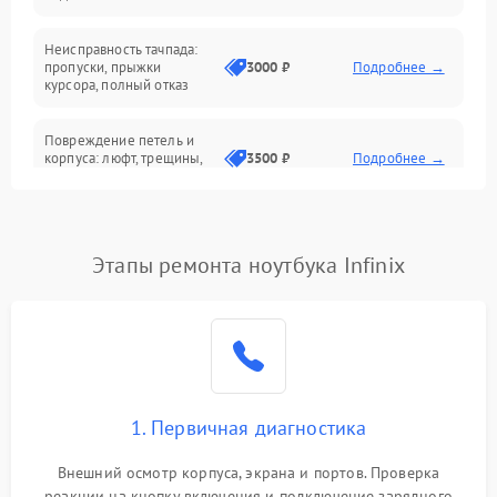
Батарея
Неисправность тачпада:
Сеть и интернет
пропуски, прыжки
3000 ₽
Подробнее →
курсора, полный отказ
Система охлаждения
Повреждение петель и
корпуса: люфт, трещины,
3500 ₽
Подробнее →
деформация
Проблемы аккумулятора:
быстрая разрядка,
2500 ₽
Подробнее →
Этапы ремонта ноутбука Infinix
невозможность зарядки,
вздутие
Неисправность зарядного
устройства или разъёма
2000 ₽
Подробнее →
питания
1. Первичная диагностика
Перегрев из‑за пыли,
износа термопасты или
2500 ₽
Подробнее →
неисправности кулера
Внешний осмотр корпуса, экрана и портов. Проверка
реакции на кнопку включения и подключение зарядного