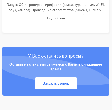
Запуск ОС и проверка периферии (клавиатура, тачпад, Wi-Fi,
звук, камера). Проведение стресс-тестов (AIDA64, FurMark)
для контроля температурного режима и стабильности
Подробнее
системы под пиковой нагрузкой.
У Вас остались вопросы?
Оставьте заявку, мы свяжемся с Вами в ближайшее
время
Заказать звонок