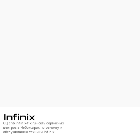
СЦ chb.infinix-fix.ru - сеть сервисных
центров в Чебоксарах по ремонту и
обслуживанию техники Infinix