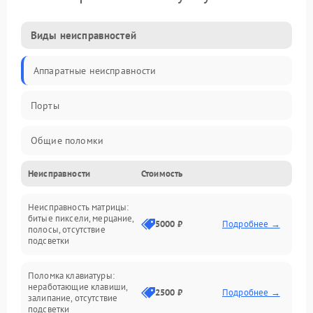
Виды неисправностей
Аппаратные неисправности
Порты
Общие поломки
Неисправности
Стоимость
Устройства
Неисправность матрицы:
Программные ошибки
битые пиксели, мерцание,
5000 ₽
Подробнее →
полосы, отсутствие
подсветки
Электрические и системные сбои
Поломка клавиатуры:
Интерфейсные проблемы
неработающие клавиши,
2500 ₽
Подробнее →
залипание, отсутствие
подсветки