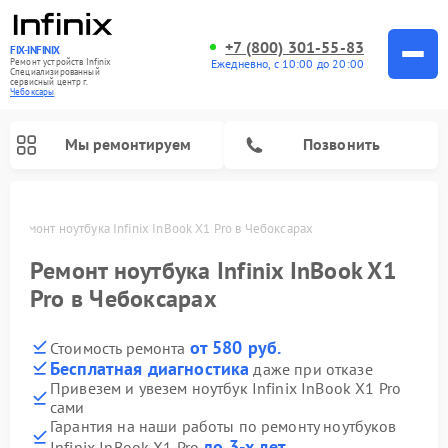
+7 (800) 301-55-83
FIX-INFINIX
Ремонт устройств Infinix
Ежедневно, с 10:00 до 20:00
Специализированный
cервисный центр г.
Чебоксары
Мы ремонтируем
Позвонить
ах
Ремонт ноутбука Infinix InBook X1 Pro в Чебоксарах
Ремонт ноутбука Infinix InBook X1
Pro в Чебоксарах
от 580 руб.
Стоимость ремонта
Бесплатная диагностика
даже при отказе
Привезем и увезем ноутбук Infinix InBook X1 Pro
сами
Гарантия на наши работы по ремонту ноутбуков
до 3-х лет
Infinix InBook X1 Pro