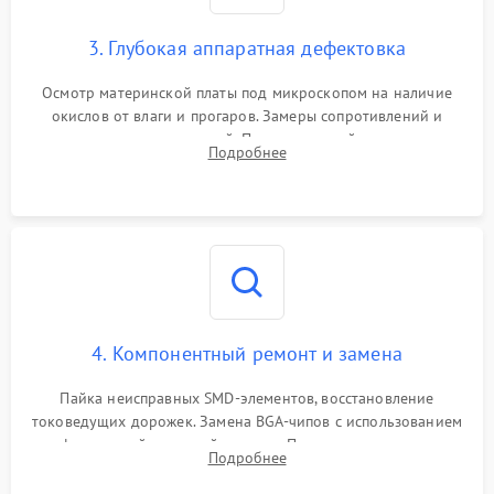
3. Глубокая аппаратная дефектовка
Осмотр материнской платы под микроскопом на наличие
окислов от влаги и прогаров. Замеры сопротивлений и
дежурных напряжений. Проверка цепей питания,
Подробнее
мультиконтроллера, процессора и видеочипа.
4. Компонентный ремонт и замена
Пайка неисправных SMD-элементов, восстановление
токоведущих дорожек. Замена BGA-чипов с использованием
инфракрасной паяльной станции. Прошивка микросхемы
Подробнее
BIOS или замена поврежденных портов USB