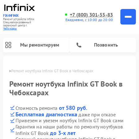
+7 (800) 301-55-83
FIX-INFINIX
Ремонт устройств Infinix
Ежедневно, с 10:00 до 20:00
Специализированный
cервисный центр г.
Чебоксары
Мы ремонтируем
Позвонить
сарах
Ремонт ноутбука Infinix GT Book в Чебоксарах
Ремонт ноутбука Infinix GT Book в
Чебоксарах
от 580 руб.
Стоимость ремонта
Бесплатная диагностика
даже при отказе
Привезем и увезем ноутбук Infinix GT Book сами
Гарантия на наши работы по ремонту ноутбуков
до 3-х лет
Infinix GT Book
Срочный ремонт ноутбуков Infinix GT Book в