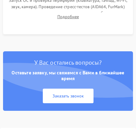
Запуск ОС и проверка периферии (клавиатура, тачпад, Wi-Fi,
звук, камера). Проведение стресс-тестов (AIDA64, FurMark)
для контроля температурного режима и стабильности
Подробнее
системы под пиковой нагрузкой.
У Вас остались вопросы?
Оставьте заявку, мы свяжемся с Вами в ближайшее
время
Заказать звонок