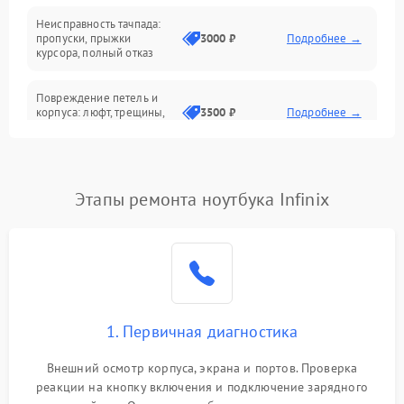
Неисправность тачпада:
Сеть и интернет
пропуски, прыжки
3000 ₽
Подробнее →
курсора, полный отказ
Система охлаждения
Повреждение петель и
корпуса: люфт, трещины,
3500 ₽
Подробнее →
деформация
Проблемы аккумулятора:
быстрая разрядка,
2500 ₽
Подробнее →
Этапы ремонта ноутбука Infinix
невозможность зарядки,
вздутие
Неисправность зарядного
устройства или разъёма
2000 ₽
Подробнее →
питания
1. Первичная диагностика
Перегрев из‑за пыли,
износа термопасты или
2500 ₽
Подробнее →
неисправности кулера
Внешний осмотр корпуса, экрана и портов. Проверка
реакции на кнопку включения и подключение зарядного