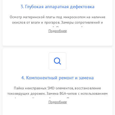
3. Глубокая аппаратная дефектовка
Осмотр материнской платы под микроскопом на наличие
окислов от влаги и прогаров. Замеры сопротивлений и
дежурных напряжений. Проверка цепей питания,
Подробнее
мультиконтроллера, процессора и видеочипа.
4. Компонентный ремонт и замена
Пайка неисправных SMD-элементов, восстановление
токоведущих дорожек. Замена BGA-чипов с использованием
инфракрасной паяльной станции. Прошивка микросхемы
Подробнее
BIOS или замена поврежденных портов USB