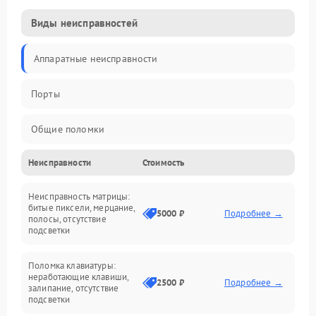
Виды неисправностей
Аппаратные неисправности
Порты
Общие поломки
Неисправности
Стоимость
Устройства
Неисправность матрицы:
Программные ошибки
битые пиксели, мерцание,
5000 ₽
Подробнее →
полосы, отсутствие
подсветки
Электрические и системные сбои
Поломка клавиатуры:
Интерфейсные проблемы
неработающие клавиши,
2500 ₽
Подробнее →
залипание, отсутствие
подсветки
Батарея