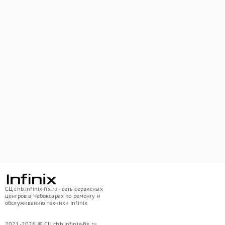
СЦ chb.infinix-fix.ru - сеть сервисных
центров в Чебоксарах по ремонту и
обслуживанию техники Infinix
2021-2026 © СЦ chb.infinix-fix.ru