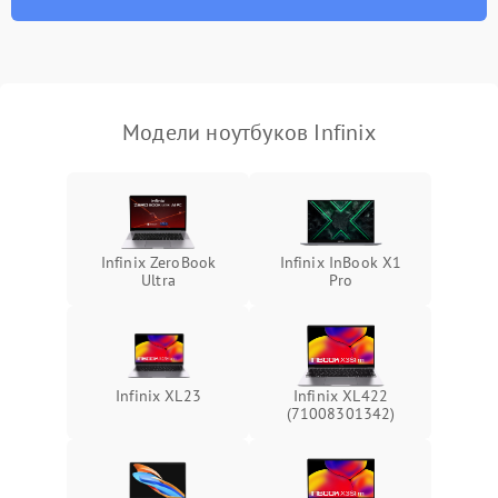
износа термопасты или
2500 ₽
Подробнее →
неисправности кулера
Выход из строя SSD или
HDD: медленная загрузка,
3000 ₽
Подробнее →
ошибки чтения,
пропадание диска
Модели ноутбуков Infinix
Неисправность
оперативной памяти:
2000 ₽
Подробнее →
вылеты приложений,
синие экраны
Infinix ZeroBook
Infinix InBook X1
Ultra
Pro
Проблемы Wi‑Fi или
2500 ₽
Подробнее →
Bluetooth модулей
Infinix XL23
Infinix XL422
(71008301342)