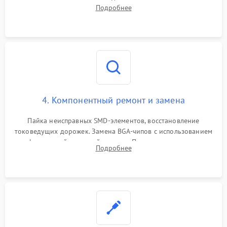
дежурных напряжений. Проверка цепей питания,
Подробнее
мультиконтроллера, процессора и видеочипа.
4. Компонентный ремонт и замена
Пайка неисправных SMD-элементов, восстановление
токоведущих дорожек. Замена BGA-чипов с использованием
инфракрасной паяльной станции. Прошивка микросхемы
Подробнее
BIOS или замена поврежденных портов USB