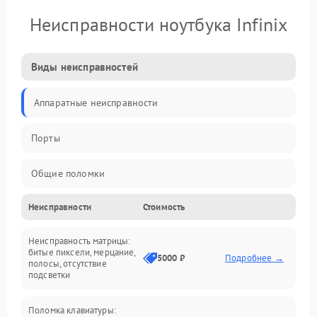
Неисправности ноутбука Infinix
Виды неисправностей
Аппаратные неисправности
Порты
Общие поломки
Неисправности
Стоимость
Устройства
Неисправность матрицы:
Программные ошибки
битые пиксели, мерцание,
5000 ₽
Подробнее →
полосы, отсутствие
подсветки
Электрические и системные сбои
Поломка клавиатуры:
Интерфейсные проблемы