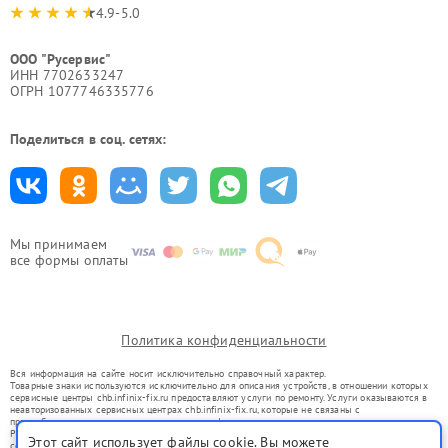
4.9-5.0
ООО "Русервис"
ИНН 7702633247
ОГРН 1077746335776
Поделиться в соц. сетях:
Мы принимаем
все формы оплаты
Политика конфиденциальности
Вся информация на сайте носит исключительно справочный характер.
Товарные знаки используются исключительно для описания устройств, в отношении которых
сервисные центры chb.infinix-fix.ru предоставляют услуги по ремонту. Услуги оказываются в
неавторизованных сервисных центрах chb.infinix-fix.ru, которые не связаны с
правообладателями товарных знаков или их официальными представителями.
Ремонт осуществляется для устройств, уже введенных в гражданский оборот в соответствии
Этот сайт использует файлы cookie. Вы можете
со статьей 1487 ГК РФ.