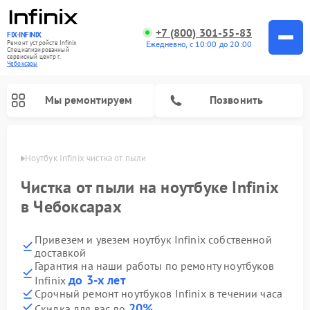
+7 (800) 301-55-83
FIX-INFINIX
Ремонт устройств Infinix
Ежедневно, с 10:00 до 20:00
Специализированный
cервисный центр г.
Чебоксары
Мы ремонтируем
Позвонить
сарах
Ноутбук Infinix чистка от пыли
Чистка от пыли на ноутбуке Infinix
в Чебоксарах
Привезем и увезем ноутбук Infinix собственной
доставкой
Гарантия на наши работы по ремонту ноутбуков
до 3-х лет
Infinix
Срочный ремонт ноутбуков Infinix в течении часа
20%
Скидка для вас до