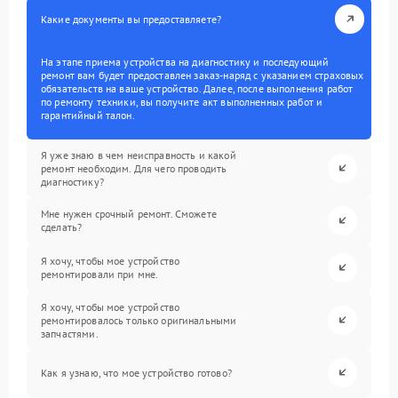
Какие документы вы предоставляете?
На этапе приема устройства на диагностику и последующий
ремонт вам будет предоставлен заказ-наряд с указанием страховых
обязательств на ваше устройство. Далее, после выполнения работ
по ремонту техники, вы получите акт выполненных работ и
гарантийный талон.
Я уже знаю в чем неисправность и какой
ремонт необходим. Для чего проводить
диагностику?
Мне нужен срочный ремонт. Сможете
сделать?
Я хочу, чтобы мое устройство
ремонтировали при мне.
Я хочу, чтобы мое устройство
ремонтировалось только оригинальными
запчастями.
Как я узнаю, что мое устройство готово?