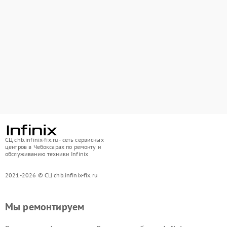
СЦ chb.infinix-fix.ru - сеть сервисных
центров в Чебоксарах по ремонту и
обслуживанию техники Infinix
2021-2026 © СЦ chb.infinix-fix.ru
Мы ремонтируем