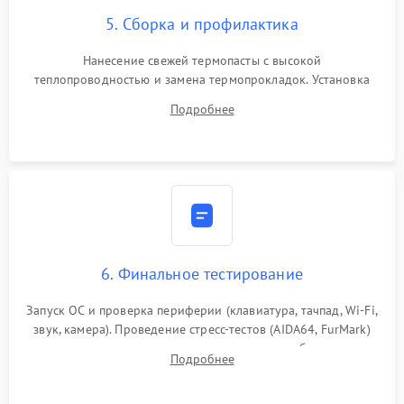
5. Сборка и профилактика
Нанесение свежей термопасты с высокой
теплопроводностью и замена термопрокладок. Установка
системы охлаждения, подключение всех внутренних
Подробнее
шлейфов, модулей памяти и накопителей. Предварительная
сборка корпуса.
6. Финальное тестирование
Запуск ОС и проверка периферии (клавиатура, тачпад, Wi-Fi,
звук, камера). Проведение стресс-тестов (AIDA64, FurMark)
для контроля температурного режима и стабильности
Подробнее
системы под пиковой нагрузкой.