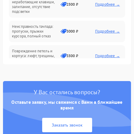
неработающие клавиши,
2500 ₽
Подробнее →
залипание, отсутствие
подсветки
Батарея
Неисправность тачпада:
Сеть и интернет
пропуски, прыжки
3000 ₽
Подробнее →
курсора, полный отказ
Система охлаждения
Повреждение петель и
корпуса: люфт, трещины,
3500 ₽
Подробнее →
деформация
Проблемы аккумулятора:
быстрая разрядка,
2500 ₽
Подробнее →
невозможность зарядки,
вздутие
У Вас остались вопросы?
Оставьте заявку, мы свяжемся с Вами в ближайшее
Неисправность зарядного
время
устройства или разъёма
2000 ₽
Подробнее →
питания
Заказать звонок
Перегрев из‑за пыли,